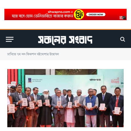
ঢাবিতে ৭ম নন-ফিকশন বইমেলার উদ্বোধন