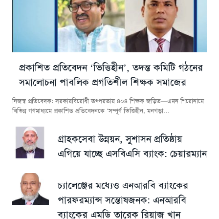
প্রকাশিত প্রতিবেদন ‘ভিত্তিহীন’, তদন্ত কমিটি গঠনের
সমালোচনা পাবলিক প্রগতিশীল শিক্ষক সমাজের
নিজস্ব প্রতিবেদক: সরকারবিরোধী তৎপরতায় ৪০৪ শিক্ষক জড়িত—এমন শিরোনামে
বিভিন্ন গণমাধ্যমে প্রকাশিত প্রতিবেদনকে ‘সম্পূর্ণ ভিত্তিহীন, মনগড়া…
গ্রাহকসেবা উন্নয়ন, সুশাসন প্রতিষ্ঠায়
এগিয়ে যাচ্ছে এসবিএসি ব্যাংক: চেয়ারম্যান
চ্যালেঞ্জের মধ্যেও এনআরবি ব্যাংকের
পারফরম্যান্স সন্তোষজনক: এনআরবি
ব্যাংকের এমডি তারেক রিয়াজ খান