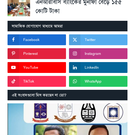
এনআরবিসি ব্যাংকের মুনাফা বেড়ে ১৫৫
কোটি টাকা
সামাজিক যোগাযোগ মাধ্যমে আমরা
Facebook
Twitter
Pinterest
Instagram
YouTube
LinkedIn
TikTok
WhatsApp
এই সংবাদগুলো মিস করছেন না তো?