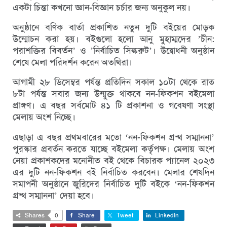
একটা চিন্তা কখনো জ্ঞান-বিজ্ঞান চর্চার জন্য অনুকুল নয়।
অনুষ্ঠানে বণিক বার্তা প্রকাশিত নতুন দুটি বইয়ের মোড়ক
উন্মোচন করা হয়। বইগুলো হলো আনু মুহাম্মদের ’চীন:
পরাশক্তির বিবর্তন’ ও ’নির্বাচিত সিল্করুট’। উদ্বোধনী অনুষ্ঠান
শেষে মেলা পরিদর্শন করেন অতথিরা।
আগামী ২৮ ডিসেম্বর পর্যন্ত প্রতিদিন সকাল ১০টা থেকে রাত
৮টা পর্যন্ত সবার জন্য উন্মুক্ত থাকবে নন-ফিকশন বইমেলা
প্রাঙ্গণ। এ বছর সর্বমোট ৪১ টি প্রকাশনা ও গবেষণা সংস্থা
মেলায় অংশ নিচ্ছে।
এছাড়া এ বছর প্রথমবারের মতো ‘নন-ফিকশন গ্রন্থ সম্মাননা’
পুরস্কার প্রবর্তন করতে যাচ্ছে বইমেলা কর্তৃপক্ষ। মেলায় অংশ
নেয়া প্রকাশকদের মনোনীত বই থেকে বিচারক প্যানেল ২০২৩
এর দুটি নন-ফিকশন বই নির্বাচিত করবেন। মেলার শেষদিন
সমাপনী অনুষ্ঠানে জুরিদের নির্বাচিত দুটি বইকে ‘নন-ফিকশন
গ্রন্থ সম্মাননা’ দেয়া হবে।
Shares
0
Share
Tweet
LinkedIn