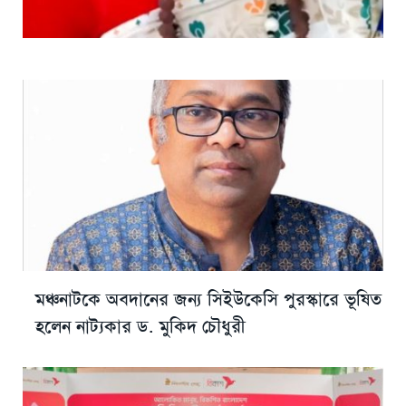
মঞ্চনাটকে অবদানের জন্য সিইউকেসি পুরস্কারে ভূষিত
হলেন নাট্যকার ড. মুকিদ চৌধুরী