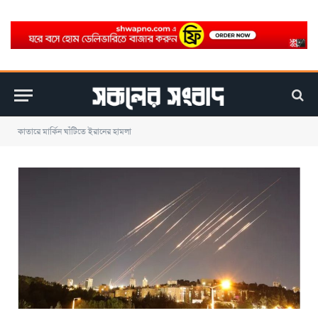
কাতারে মার্কিন ঘাঁটিতে ইরানের হামলা