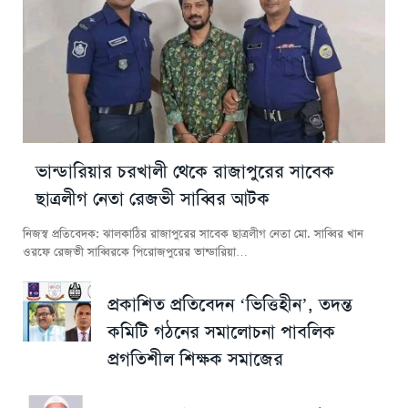
ভান্ডারিয়ার চরখালী থেকে রাজাপুরের সাবেক
ছাত্রলীগ নেতা রেজভী সাব্বির আটক
নিজস্ব প্রতিবেদক: ঝালকাঠির রাজাপুরের সাবেক ছাত্রলীগ নেতা মো. সাব্বির খান
ওরফে রেজভী সাব্বিরকে পিরোজপুরের ভান্ডারিয়া…
প্রকাশিত প্রতিবেদন ‘ভিত্তিহীন’, তদন্ত
কমিটি গঠনের সমালোচনা পাবলিক
প্রগতিশীল শিক্ষক সমাজের