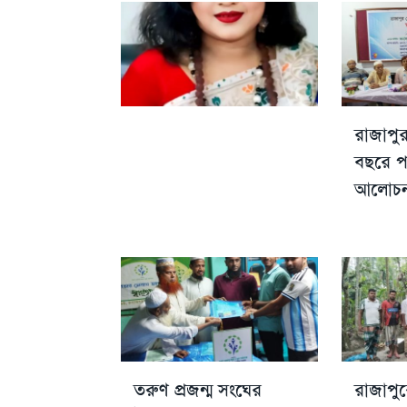
রাজাপুর
বছরে পদ
আলোচন
তরুণ প্রজন্ম সংঘের
রাজাপু