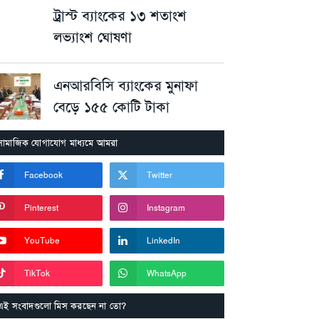
ট্রাস্ট ব্যাংকের ১৩ শতাংশ
লভ্যাংশ ঘোষণা
এনআরবিসি ব্যাংকের মুনাফা
বেড়ে ১৫৫ কোটি টাকা
সামাজিক যোগাযোগ মাধ্যমে আমরা
Facebook
Twitter
Pinterest
Instagram
YouTube
LinkedIn
TikTok
WhatsApp
এই সংবাদগুলো মিস করছেন না তো?