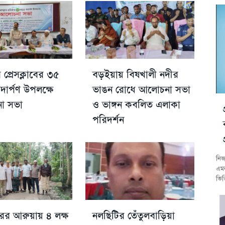
 প্রেসক্লাবের ৩৫
বড়ইয়ায় বিষখালী নদীর
ার্পণ উপলক্ষে
ভাঙন রোধে আলোচনা সভা
া সভা
ও ভাঙ্গন কবলিত এলাকা
পরিদর্শন
নিজ
এমন
ভিত
রের আরুয়ায় ৪ লক্ষ
নলছিটির তেঁতুলবাড়িয়া