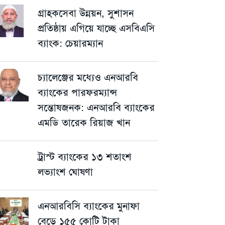
গ্রাহকসেবা উন্নয়ন, সুশাসন
প্রতিষ্ঠায় এগিয়ে যাচ্ছে এসবিএসি
ব্যাংক: চেয়ারম্যান
চ্যালেঞ্জের মধ্যেও এনআরবি
ব্যাংকের পারফরম্যান্স
সন্তোষজনক: এনআরবি ব্যাংকের
এমডি তারেক রিয়াজ খান
ট্রাস্ট ব্যাংকের ১৩ শতাংশ
লভ্যাংশ ঘোষণা
এনআরবিসি ব্যাংকের মুনাফা
বেড়ে ১৫৫ কোটি টাকা