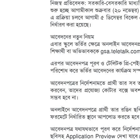
নিজস্ব প্রতিবেদক: সরকারি-বেসরকারি মাধ্য
শুরু হচ্ছে আগামীকাল শুক্রবার (২০ নভেম্
এ প্রক্রিয়া চলবে আগামী ৫ ডিসেম্বর বিকেল
নির্ধারণ করা হয়েছে।
আবেদনের নতুন নিয়ম
এবার স্কুলে ভর্তির ক্ষেত্রে অনলাইন আবেদ
শিক্ষার্থী বা অভিভাবককে gsa.teletalk.c
এরপর আবেদনপত্র পূরণ ও টেলিটক প্রি-পে
পরিশোধ করে ভর্তির আবেদনের কার্যক্রম সম্
আবেদনপত্রের নির্দেশনামতে প্রার্থী তার সব
করবেন, তাদের প্রযোজ্য কোটার বক্সে অবশ
সম্ভব হবে না।
অনলাইনে আবেদনপত্রে প্রার্থী তার রঙিন ছবি
ফরমেটে নির্ধারিত স্থানে আপলোড করতে হবে
আবেদনপত্র যথাযথভাবে পূরণ করে নির্দেশন
ছবিসহ Application Preview দেখা যাবে। নি