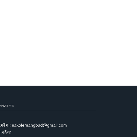
জ্ঞাপনের জন্য
মেইল : sakolersangbad@gmail.com
োবাইলঃ