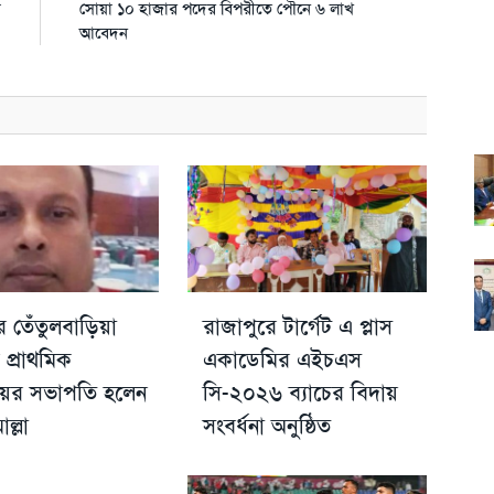
ে
সোয়া ১০ হাজার পদের বিপরীতে পৌনে ৬ লাখ
আবেদন
 তেঁতুলবাড়িয়া
রাজাপুরে টার্গেট এ প্লাস
প্রাথমিক
একাডেমির এইচএস
লয়ের সভাপতি হলেন
সি-২০২৬ ব্যাচের বিদায়
ল্লা
সংবর্ধনা অনুষ্ঠিত