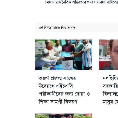
চলমান রাজনৈতিক অস্থিরতার প্রভাব ব্যবসা-বাণিজ্য
এই বিষয়ে আরও কিছু সংবাদ
তরুণ প্রজন্ম সংঘের
নলছিটির
উদ্যোগে এইচএসি
সরকারি 
পরীক্ষার্থীদের জন্য দোয়া ও
বিদ্যা
শিক্ষা সামগ্রী বিতরণ
মাসুম মো