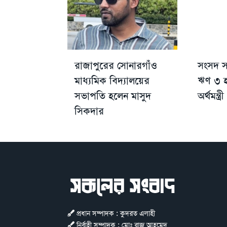
রাজাপুরের সোনারগাঁও
সংসদ স
মাধ্যমিক বিদ্যালয়ের
ঋণ ৩ হ
সভাপতি হলেন মাসুদ
অর্থমন্ত্রী
সিকদার
প্রধান সম্পাদক : কুদরত এলাহী
নির্বাহী সম্পাদক : মোঃ রাজু আহমেদ