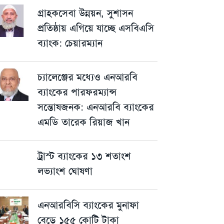
গ্রাহকসেবা উন্নয়ন, সুশাসন
প্রতিষ্ঠায় এগিয়ে যাচ্ছে এসবিএসি
ব্যাংক: চেয়ারম্যান
চ্যালেঞ্জের মধ্যেও এনআরবি
ব্যাংকের পারফরম্যান্স
সন্তোষজনক: এনআরবি ব্যাংকের
এমডি তারেক রিয়াজ খান
ট্রাস্ট ব্যাংকের ১৩ শতাংশ
লভ্যাংশ ঘোষণা
এনআরবিসি ব্যাংকের মুনাফা
বেড়ে ১৫৫ কোটি টাকা