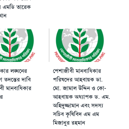
ের এমডি তারেক
খান
িকার লঙ্ঘনের
পেশাজীবী মানবাধিকার
 তদন্তের দাবি
পরিষদের আহবায়ক ডা.
বী মানবাধিকার
মো. জামাল উদ্দিন ও কো-
র
আহবায়ক অধ্যাপক ড. এম.
অহিদুজ্জামান এবং সদস্য
সচিব কৃষিবিদ এম এম
মিজানুর রহমান