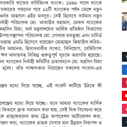
েসরকারি খাতের বাণিজ্যিক ব্যাংক। ১৯৯৮ সালে ব্যাংক
সরকারের পতনের পরে ১২টি ব্যাংকের পর্ষদ ভেঙ্গে নতুন
 গভর্নর আহসান এইচ মনসুর। সেই হিসেবে বর্তমান নতুন
ির্বাহী পরিচালক মো. আতাউর রহামান, মেঘনা ব্যাংকের
সিন মিয়া, অর্থ মন্ত্রণালয়ের আর্থিক প্রতিষ্ঠান বিভাগের
উপব্যবস্থাপনা পরিচালক মো. গোলাম মরতুজা এবং চার্টার্ড
 ভারপ্রাপ্ত এমডি হিসেবে রয়েছেন মোহাম্মদ জিয়াউল করিম।
র আমানত, হিসাবধারীর সংখ্যা, বিনিয়োগ, রেমিট্যান্স
ঋণ আদায়সহ বিভিন্ন গুরুত্বপূর্ণ সূচকে অগ্রগতি হয়েছে।
না ব্যাংকের নির্বাহী কমিটির চেয়ারম্যান মো. মহসিন মিয়া
া হলো। তাঁর সাক্ষাৎকার নিয়েছেন সকলের সংবাদ-এর
েঞ্জর মধ্যে দিয়ে যাচ্ছে, এই সংকট কাটিয়ে উঠতে কী
লেঞ্জের মধ্যে দিয়ে যাচ্ছে। তবে আমরা ব্যাংকের সার্বিক
স্যা কিভাবে দ্রুত সমাধান করা যায়, সেই দিক বিবেচনা করে
কে গ্রাহকেরদের জন্য ট্রেড অপারেশন অটোমেশন করা,
যোজন করা, ব্যাংকের গ্রাহক সেবার মান উন্নয়ন নিরাপদ ও