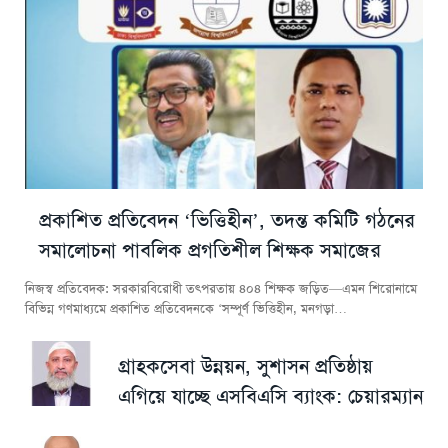
প্রকাশিত প্রতিবেদন ‘ভিত্তিহীন’, তদন্ত কমিটি গঠনের
সমালোচনা পাবলিক প্রগতিশীল শিক্ষক সমাজের
নিজস্ব প্রতিবেদক: সরকারবিরোধী তৎপরতায় ৪০৪ শিক্ষক জড়িত—এমন শিরোনামে
বিভিন্ন গণমাধ্যমে প্রকাশিত প্রতিবেদনকে ‘সম্পূর্ণ ভিত্তিহীন, মনগড়া…
গ্রাহকসেবা উন্নয়ন, সুশাসন প্রতিষ্ঠায়
এগিয়ে যাচ্ছে এসবিএসি ব্যাংক: চেয়ারম্যান