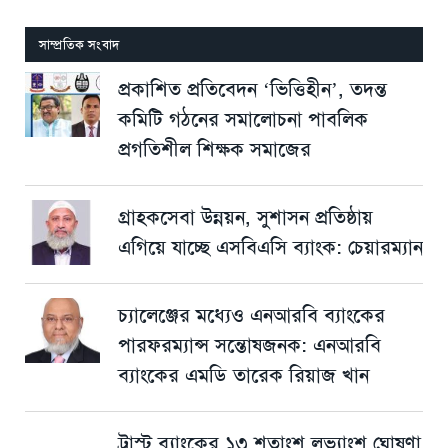
সাম্প্রতিক সংবাদ
প্রকাশিত প্রতিবেদন ‘ভিত্তিহীন’, তদন্ত
কমিটি গঠনের সমালোচনা পাবলিক
প্রগতিশীল শিক্ষক সমাজের
গ্রাহকসেবা উন্নয়ন, সুশাসন প্রতিষ্ঠায়
এগিয়ে যাচ্ছে এসবিএসি ব্যাংক: চেয়ারম্যান
চ্যালেঞ্জের মধ্যেও এনআরবি ব্যাংকের
পারফরম্যান্স সন্তোষজনক: এনআরবি
ব্যাংকের এমডি তারেক রিয়াজ খান
ট্রাস্ট ব্যাংকের ১৩ শতাংশ লভ্যাংশ ঘোষণা