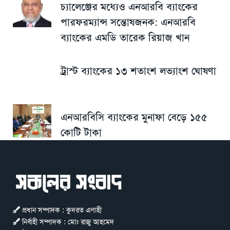
চ্যালেঞ্জের মধ্যেও এনআরবি ব্যাংকের
পারফরম্যান্স সন্তোষজনক: এনআরবি
ব্যাংকের এমডি তারেক রিয়াজ খান
ট্রাস্ট ব্যাংকের ১৩ শতাংশ লভ্যাংশ ঘোষণা
এনআরবিসি ব্যাংকের মুনাফা বেড়ে ১৫৫
কোটি টাকা
প্রধান সম্পাদক : কুদরত এলাহী
নির্বাহী সম্পাদক : মোঃ রাজু আহমেদ