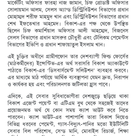
মার্কেটিং অফিসার ফারহা নাজ জামান, চিফ প্রোডাক্ট অফিসার
সোলায়মান আলম, সেলস অ্যান্ড ডিস্ট্রিবিউশন বিভাগের প্রধান
মোহাম্মদ শরীফ মাহমুদ খান এবং ডিস্ট্রিবিউশন বিভাগের প্রধান
শেখ ইফতেখার আহমেদ। বিকাশ-এর পক্ষ থেকে উপস্থিত
ছিলেন চিফ কমার্শিয়াল অফিসার আলী আহম্মেদ, বিজনেস
সেলস বিভাগের প্রধান মাসরুর চৌধুরী এবং টেলিকম পেমেন্টস
বিভাগের ইভিপি ও প্রধান শাফায়াতুল ইসলাম খান।
এই চুক্তির অধীনে গ্রামীণফোন তার দেশব্যাপী ফিল্ড ফোর্সের
(মাঠকর্মীদের) ইন্সেন্টিভ-এর অর্থ সরাসরি বিকাশ অ্যাকাউন্টে
পাঠাতে বিকাশ-এর ‘ডিসবার্সমেন্ট সলিউশন’ ব্যবহার করবে।
এর মাধ্যমে মাঠ পর্যায়ে আর্থিক ব্যবস্থাপনা যেমন দ্রুত, নিরাপদ
ও কার্যকর হয় এবং পরিচালনগত জটিলতা হ্রাস পাবে।
এদিকে, এই সেবার সুবিধাভোগীরা দেশজুড়ে ছড়িয়ে থাকা
বিকাশ এজেন্ট পয়েন্ট বা এটিএম বুথ থেকে সহজেই তাদের
প্রয়োজনমত অর্থ যে কোন সময় ক্যাশ আউট করে নিতে
পারবেন। ক্যাশ আউট-এর পাশাপাশি তারা বিকাশ দিয়েও
বিভিন্ন ধরনের পেমেন্ট, গ্যাস-বিদ্যুৎ-পানির মতো ইউটিলিটি
সেবার বিল পরিশোধ, সেন্ড মানি, মোবাইল রিচার্জ, শিক্ষা