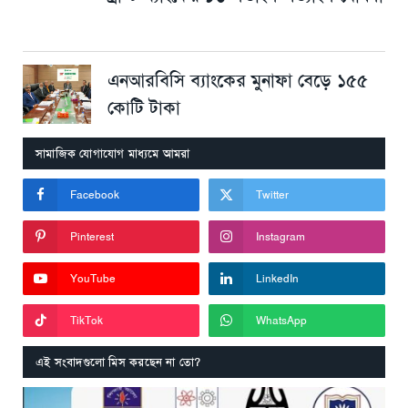
এনআরবিসি ব্যাংকের মুনাফা বেড়ে ১৫৫
কোটি টাকা
সামাজিক যোগাযোগ মাধ্যমে আমরা
Facebook
Twitter
Pinterest
Instagram
YouTube
LinkedIn
TikTok
WhatsApp
এই সংবাদগুলো মিস করছেন না তো?