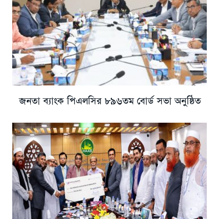
জনতা ব্যাংক পিএলসির ৮৯৬তম বোর্ড সভা অনুষ্ঠিত