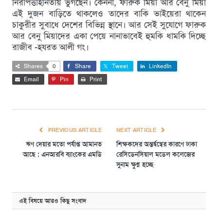
নিরাপত্তাহীনতায় ভুগছেন। কেননা, ফারুক মিয়া আর বেনু মিয়া
এই দুজন বাড়িতে থাকলেও তাদের বাকি ভাইয়েরা থাকেন
চাকুরীর সুবাধে দেশের বিভিন্ন স্থানে। আর সেই সুযোগে ফারুক
আর বেনু মিয়াদের একা পেয়ে নানাভাবেই হুমকি ধামকি দিচ্ছে
রাজীব -হযরত আলী গং।
Shares
0
Share
Tweet
LinkedIn
Email
Pin
Print
PREVIOUS ARTICLE
NEXT ARTICLE
ঋণ দেয়ার মতো পর্যাপ্ত আমানত
শিক্ষকদের অন্তর্দ্বন্বের কারণে ঢাকা
আছে : এনআরবি ব্যাংকের এমডি
রেসিডেনসিয়াল মডেল কলেজের
সুনাম ক্ষুণ্ন হচ্ছে
এই বিষয়ে আরও কিছু সংবাদ