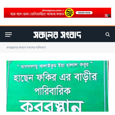
কবরস্থানের জায়গা দখলের অভিযোগ