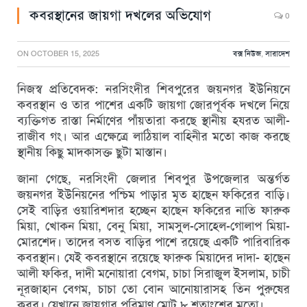
কবরস্থানের জায়গা দখলের অভিযোগ
0
ON
OCTOBER 15, 2025
বক্স নিউজ
,
সারাদেশ
নিজস্ব প্রতিবেদক: নরসিংদীর শিবপুরের জয়নগর ইউনিয়নে
কবরস্থান ও তার পাশের একটি জায়গা জোরপূর্বক দখলে নিয়ে
ব্যক্তিগত রাস্তা নির্মাণের পাঁয়তারা করছে স্থানীয় হযরত আলী-
রাজীব গং। আর এক্ষেত্রে লাঠিয়াল বাহিনীর মতো কাজ করছে
স্থানীয় কিছু মাদকাসক্ত ছুটা মাস্তান।
জানা গেছে, নরসিংদী জেলার শিবপুর উপজেলার অন্তর্গত
জয়নগর ইউনিয়নের পশ্চিম পাড়ার মৃত হাছেন ফকিরের বাড়ি।
সেই বাড়ির ওয়ারিশদার হচ্ছেন হাছেন ফকিরের নাতি ফারুক
মিয়া, খোকন মিয়া, বেনু মিয়া, সামসুল-সোহেল-গোলাপ মিয়া-
মোরশেদ। তাদের বসত বাড়ির পাশে রয়েছে একটি পারিবারিক
কবরস্থান। যেই কবরস্থানে রয়েছে ফারুক মিয়াদের দাদা- হাছেন
আলী ফকির, দাদী মনোয়ারা বেগম, চাচা সিরাজুল ইসলাম, চাচী
নূরজাহান বেগম, চাচা তো বোন আনোয়ারাসহ তিন পুরুষের
কবর। যেখানে জায়গার পরিমাণ মোট ৮ শতাংশের মতো।