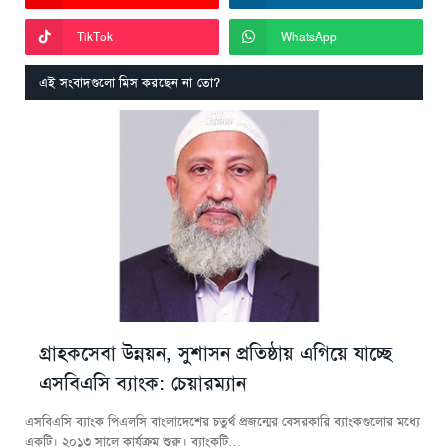
TikTok
WhatsApp
এই সংবাদগুলো মিস করছেন না তো?
গ্রাহকসেবা উন্নয়ন, সুশাসন প্রতিষ্ঠায় এগিয়ে যাচ্ছে
এসবিএসি ব্যাংক: চেয়ারম্যান
এসবিএসি ব্যাংক পিএলসি বাংলাদেশের চতুর্থ প্রজন্মের বেসরকারি ব্যাংকগুলোর মধ্যে
একটি। ২০১৩ সালে কার্যক্রম শুরু। ব্যাংকটি…