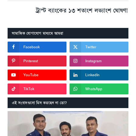
ট্রাস্ট ব্যাংকের ১৩ শতাংশ লভ্যাংশ ঘোষণা
সামাজিক যোগাযোগ মাধ্যমে আমরা
Facebook
Twitter
Pinterest
Instagram
YouTube
LinkedIn
TikTok
WhatsApp
এই সংবাদগুলো মিস করছেন না তো?