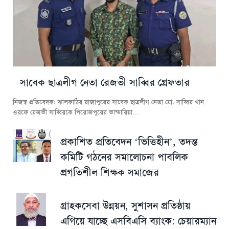
সাবেক ছাত্রলীগ নেতা রেজভী সাব্বির গ্রেফতার
নিজস্ব প্রতিবেদক: ঝালকাঠির রাজাপুরের সাবেক ছাত্রলীগ নেতা মো. সাব্বির খান
ওরফে রেজভী সাব্বিরকে পিরোজপুরের ভান্ডারিয়া…
প্রকাশিত প্রতিবেদন ‘ভিত্তিহীন’, তদন্ত
কমিটি গঠনের সমালোচনা পাবলিক
প্রগতিশীল শিক্ষক সমাজের
গ্রাহকসেবা উন্নয়ন, সুশাসন প্রতিষ্ঠায়
এগিয়ে যাচ্ছে এসবিএসি ব্যাংক: চেয়ারম্যান