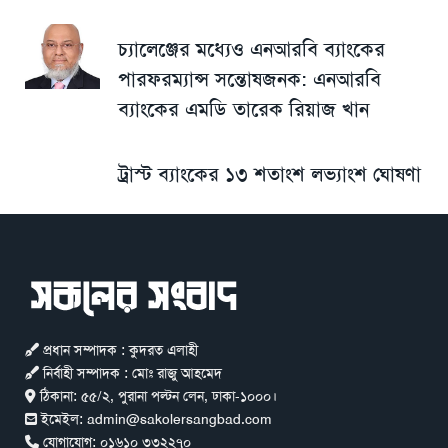
চ্যালেঞ্জের মধ্যেও এনআরবি ব্যাংকের
পারফরম্যান্স সন্তোষজনক: এনআরবি
ব্যাংকের এমডি তারেক রিয়াজ খান
ট্রাস্ট ব্যাংকের ১৩ শতাংশ লভ্যাংশ ঘোষণা
প্রধান সম্পাদক : কুদরত এলাহী
নির্বাহী সম্পাদক : মোঃ রাজু আহমেদ
ঠিকানা:
৫৫/২, পুরানা পল্টন লেন, ঢাকা-১০০০।
ইমেইল:
admin@sakolersangbad.com
যোগাযোগ:
০১৬১০ ৩৩২২৭০