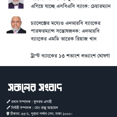
এগিয়ে যাচ্ছে এসবিএসি ব্যাংক: চেয়ারম্যান
চ্যালেঞ্জের মধ্যেও এনআরবি ব্যাংকের
পারফরম্যান্স সন্তোষজনক: এনআরবি
ব্যাংকের এমডি তারেক রিয়াজ খান
ট্রাস্ট ব্যাংকের ১৩ শতাংশ লভ্যাংশ ঘোষণা
প্রধান সম্পাদক : কুদরত এলাহী
নির্বাহী সম্পাদক : মোঃ রাজু আহমেদ
ঠিকানা:
৫৫/২, পুরানা পল্টন লেন, ঢাকা-১০০০।