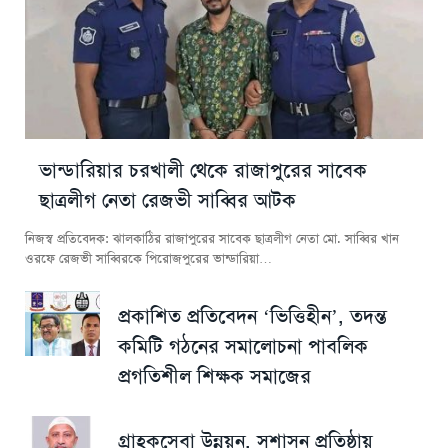
ভান্ডারিয়ার চরখালী থেকে রাজাপুরের সাবেক
ছাত্রলীগ নেতা রেজভী সাব্বির আটক
নিজস্ব প্রতিবেদক: ঝালকাঠির রাজাপুরের সাবেক ছাত্রলীগ নেতা মো. সাব্বির খান
ওরফে রেজভী সাব্বিরকে পিরোজপুরের ভান্ডারিয়া…
প্রকাশিত প্রতিবেদন ‘ভিত্তিহীন’, তদন্ত
কমিটি গঠনের সমালোচনা পাবলিক
প্রগতিশীল শিক্ষক সমাজের
গ্রাহকসেবা উন্নয়ন, সুশাসন প্রতিষ্ঠায়