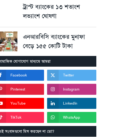
ট্রাস্ট ব্যাংকের ১৩ শতাংশ
লভ্যাংশ ঘোষণা
এনআরবিসি ব্যাংকের মুনাফা
বেড়ে ১৫৫ কোটি টাকা
সামাজিক যোগাযোগ মাধ্যমে আমরা
Facebook
Twitter
Pinterest
Instagram
YouTube
LinkedIn
TikTok
WhatsApp
এই সংবাদগুলো মিস করছেন না তো?