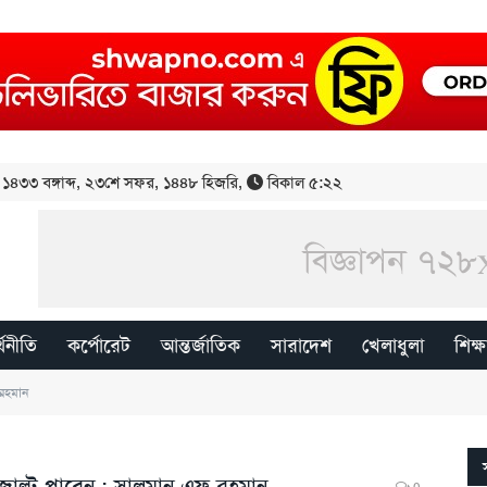
১৪৩৩ বঙ্গাব্দ
,
২৩শে সফর, ১৪৪৮ হিজরি
,
বিকাল ৫:২২
্থনীতি
কর্পোরেট
আন্তর্জাতিক
সারাদেশ
খেলাধুলা
শিক্ষ
 রহমান
জাল্ট পাবেন : সালমান এফ রহমান