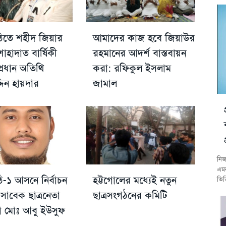
িতে শহীদ জিয়ার
আমাদের কাজ হবে জিয়াউর
হাদাত বার্ষিকী
রহমানের আদর্শ বাস্তবায়ন
্রধান অতিথি
করা: রফিকুল ইসলাম
্দিন হায়দার
জামাল
নিজ
এমন
-১ আসনে নির্বাচন
হট্টগোলের মধ্যেই নতুন
ভিত
সাবেক ছাত্রনেতা
ছাত্রসংগঠনের কমিটি
া মোঃ আবু ইউসুফ