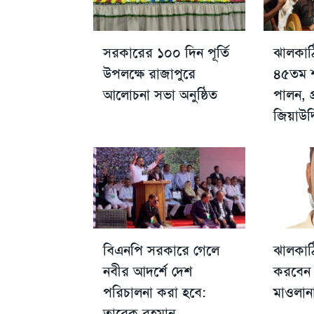
সরকারের ১০০ দিন পূর্তি
ঝালকাঠ
উপলক্ষে রাজাপুরে
৪৫তম শা
আলোচনা সভা অনুষ্ঠিত
পালন, প
জিয়াউদ
বিএনপি সরকারে গেলে
ঝালকাঠি
নবীর আদর্শে দেশ
করবেন 
পরিচালনা করা হবে:
মাওলান
তারেক রহমান