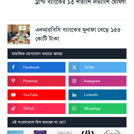
ট্রাস্ট ব্যাংকের ১৩ শতাংশ লভ্যাংশ ঘোষণা
এনআরবিসি ব্যাংকের মুনাফা বেড়ে ১৫৫
কোটি টাকা
সামাজিক যোগাযোগ মাধ্যমে আমরা
Facebook
Twitter
Pinterest
Instagram
YouTube
LinkedIn
TikTok
WhatsApp
এই সংবাদগুলো মিস করছেন না তো?