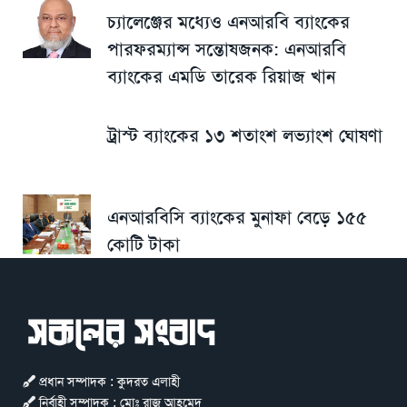
চ্যালেঞ্জের মধ্যেও এনআরবি ব্যাংকের
পারফরম্যান্স সন্তোষজনক: এনআরবি
ব্যাংকের এমডি তারেক রিয়াজ খান
ট্রাস্ট ব্যাংকের ১৩ শতাংশ লভ্যাংশ ঘোষণা
এনআরবিসি ব্যাংকের মুনাফা বেড়ে ১৫৫
কোটি টাকা
প্রধান সম্পাদক : কুদরত এলাহী
নির্বাহী সম্পাদক : মোঃ রাজু আহমেদ