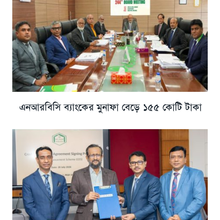
এনআরবিসি ব্যাংকের মুনাফা বেড়ে ১৫৫ কোটি টাকা