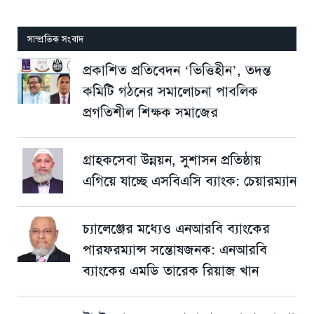
সাম্প্রতিক সংবাদ
প্রকাশিত প্রতিবেদন ‘ভিত্তিহীন’, তদন্ত
কমিটি গঠনের সমালোচনা পাবলিক
প্রগতিশীল শিক্ষক সমাজের
গ্রাহকসেবা উন্নয়ন, সুশাসন প্রতিষ্ঠায়
এগিয়ে যাচ্ছে এসবিএসি ব্যাংক: চেয়ারম্যান
চ্যালেঞ্জের মধ্যেও এনআরবি ব্যাংকের
পারফরম্যান্স সন্তোষজনক: এনআরবি
ব্যাংকের এমডি তারেক রিয়াজ খান