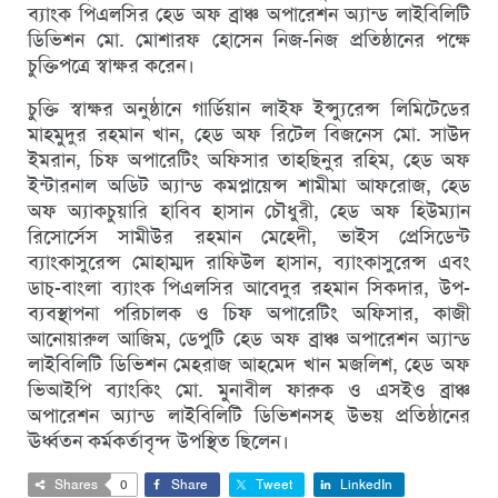
ব্যাংক পিএলসির হেড অফ ব্রাঞ্চ অপারেশন অ্যান্ড লাইবিলিটি
ডিভিশন মো. মোশারফ হোসেন নিজ-নিজ প্রতিষ্ঠানের পক্ষে
চুক্তিপত্রে স্বাক্ষর করেন।
চুক্তি স্বাক্ষর অনুষ্ঠানে গার্ডিয়ান লাইফ ইন্স্যুরেন্স লিমিটেডের
মাহমুদুর রহমান খান, হেড অফ রিটেল বিজনেস মো. সাউদ
ইমরান, চিফ অপারেটিং অফিসার তাহছিনুর রহিম, হেড অফ
ইন্টারনাল অডিট অ্যান্ড কমপ্লায়েন্স শামীমা আফরোজ, হেড
অফ অ্যাকচুয়ারি হাবিব হাসান চৌধুরী, হেড অফ হিউম্যান
রিসোর্সেস সামীউর রহমান মেহেদী, ভাইস প্রেসিডেন্ট
ব্যাংকাসুরেন্স মোহাম্মদ রাফিউল হাসান, ব্যাংকাসুরেন্স এবং
ডাচ্-বাংলা ব্যাংক পিএলসির আবেদুর রহমান সিকদার, উপ-
ব্যবস্থাপনা পরিচালক ও চিফ অপারেটিং অফিসার, কাজী
আনোয়ারুল আজিম, ডেপুটি হেড অফ ব্রাঞ্চ অপারেশন অ্যান্ড
লাইবিলিটি ডিভিশন মেহরাজ আহমেদ খান মজলিশ, হেড অফ
ভিআইপি ব্যাংকিং মো. মুনাবীল ফারুক ও এসইও ব্রাঞ্চ
অপারেশন অ্যান্ড লাইবিলিটি ডিভিশনসহ উভয় প্রতিষ্ঠানের
ঊর্ধ্বতন কর্মকর্তাবৃন্দ উপস্থিত ছিলেন।
Shares
0
Share
Tweet
LinkedIn