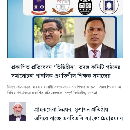
প্রকাশিত প্রতিবেদন ‘ভিত্তিহীন’, তদন্ত কমিটি গঠনের
সমালোচনা পাবলিক প্রগতিশীল শিক্ষক সমাজের
নিজস্ব প্রতিবেদক: সরকারবিরোধী তৎপরতায় ৪০৪ শিক্ষক জড়িত—এমন শিরোনামে
বিভিন্ন গণমাধ্যমে প্রকাশিত প্রতিবেদনকে ‘সম্পূর্ণ ভিত্তিহীন, মনগড়া…
গ্রাহকসেবা উন্নয়ন, সুশাসন প্রতিষ্ঠায়
এগিয়ে যাচ্ছে এসবিএসি ব্যাংক: চেয়ারম্যান