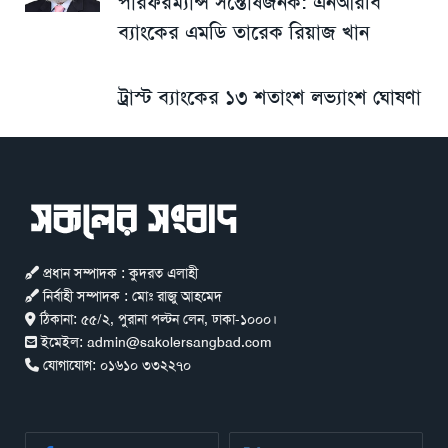
পারফরম্যান্স সন্তোষজনক: এনআরবি
ব্যাংকের এমডি তারেক রিয়াজ খান
ট্রাস্ট ব্যাংকের ১৩ শতাংশ লভ্যাংশ ঘোষণা
প্রধান সম্পাদক : কুদরত এলাহী
নির্বাহী সম্পাদক : মোঃ রাজু আহমেদ
ঠিকানা:
৫৫/২, পুরানা পল্টন লেন, ঢাকা-১০০০।
ইমেইল:
admin@sakolersangbad.com
যোগাযোগ:
০১৬১০ ৩৩২২৭০