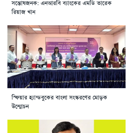
সন্তোষজনক: এনআরবি ব্যাংকের এমডি তারেক
রিয়াজ খান
স্ফিয়ার হ্যান্ডবুকের বাংলা সংস্করণের মোড়ক
উন্মোচন