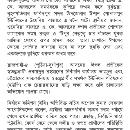
ফরিদপুর-৩ আসনে পোস্টার লাগানোর সময় স্বতন্ত্র প্রার্থী এ.
কে. আজাদের সমর্থককে কুপিয়ে জখম করে দুর্বৃত্তরা।
বৃহস্পতিবার ফরিদপুর সদর উপজেলার ঈশান গোপালপুর
ইউনিয়নের উমেদিয়া বাজারে এ ঘটনা ঘটে। স্থানীয়রা জানান,
ওমেদিয়া বাজারে এ. কে. আজাদের ঈগল প্রতীকের পোস্টার
লাগানোর সময় রুহুল ও টিপুর নেতৃত্বে চার-পাঁচজন যুবক
আজিজ শেখের ওপর হামলা করে। তারা সেখানে ঈগলের
কোনো পোস্টার লাগানো যাবে না বলে হুমকি দেয় এবং
একজনকে কুপিয়ে গুরুতর জখম করে।
রাজশাহী-৫ (পুঠিয়া-দুর্গাপুর) আসনের ঈগল প্রতীকের
স্বতন্ত্রপ্রার্থী ওবায়দুর রহমানের নির্বাচনি কার্যালয় ভাঙচুর এবং
চট্টগ্রামের সাতকানিয়ায় স্বতন্ত্রপ্রার্থীর সমর্থক ইউনিয়ন পরিষদের
(ইউপি) এক চেয়ারম্যানের বাড়ি লক্ষ্য করে গুলি চালানোর
অভিযোগ পাওয়া গেছে।
নির্বাচন কমিশন (ইসি) অতিরিক্ত সচিব অশোক কুমার দেবনাথ
সাংবাদিকদের বলেন, প্রার্থীরা আচরণবিধি লঙ্ঘন চরম পর্যায়ে
গেলে তখন প্রার্থিতা বাতিল হতে পারে। এছাড়া, নির্বাচনি মাঠে
স্ট্রাইকিং ফোর্স নেমে গেলে দলীয় ও স্বতন্ত্র প্রাথীদের পরিস্থিতি
অনুকূলে আসবে। অতি গুরুত্বপূর্ণ কেন্দ্রে আনসার সদস্যের