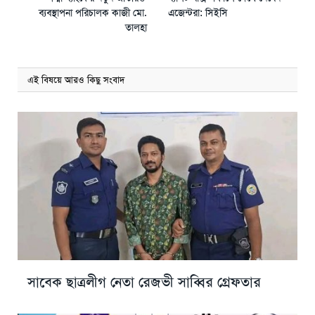
ব্যবস্থাপনা পরিচালক কাজী মো.
এজেন্টরা: সিইসি
তালহা
এই বিষয়ে আরও কিছু সংবাদ
সাবেক ছাত্রলীগ নেতা রেজভী সাব্বির গ্রেফতার