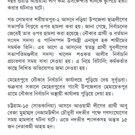
নম্বর ওয়ার্ড আওয়ামী লীগ কর্মী এসকেন্দার খাঁনকে কুপিয়ে হত্যা
করার ঘটনাও ঘটে।
গত সোমবার শরীয়তপুর-২ আসনে নড়িয়া উপজেলা ছাত্রলীগের
সভাপতি বিপ্লরে ওপর হামলা করা হয়। জানা গেছে, নির্বাচনের
জেরেই তার ওপর হামলা করা হয়েছে। নৌকার প্রার্থী ও বর্তমান
সংসদ সদস্য ও পানিসম্পদ উপমন্ত্রী এনামুল হক শামীমের
সমর্থক তিনি। এর আগে এ আসনের স্বতন্ত্র প্রার্থী যুবলীগের
সভাপতিমণ্ডলীর সদস্য খালেদ শওকত আলীর নির্বাচনি
প্রচারণার সময় বাধা দেওয়া হয়। এ নিয়ে রিটার্নিং কর্মকর্তার
কাছে লিখিত অভিযোগও জমা দেওয়া হয়।
মেহেরপুরে নৌকার নির্বাচনি কার্যালয়ে পুড়িয়ে দেয় দুর্বৃত্তরা।
শুক্রবার সকালে মেহেরপুরের গাংনী উপজেলার হেমায়েতপুর
গ্রামে নৌকার নির্বাচনি অস্থায়ী কার্যালয় পুড়িয়ে দেয়া হয়।
চট্টগ্রাম-১৫ (সাতকানিয়া) আসনে আওয়ামী লীগের প্রার্থী আবু
রেজা মুহাম্মদ নেজামউদ্দীন চৌধুরী নদভীর পক্ষে গণসংযোগের
সময় হামলার ঘটনা ঘটে। এতে নদভীর শ্যালকসহ অন্তত ১৫
জন নেতাকর্মী আহত হন।