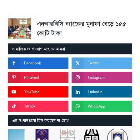
এনআরবিসি ব্যাংকের মুনাফা বেড়ে ১৫৫
কোটি টাকা
সামাজিক যোগাযোগ মাধ্যমে আমরা
Facebook
Twitter
Pinterest
Instagram
YouTube
LinkedIn
TikTok
WhatsApp
এই সংবাদগুলো মিস করছেন না তো?