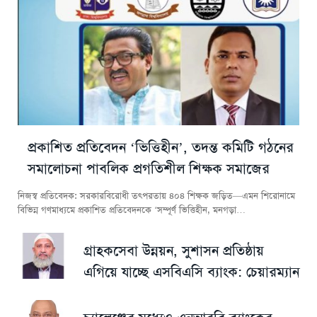
প্রকাশিত প্রতিবেদন ‘ভিত্তিহীন’, তদন্ত কমিটি গঠনের
সমালোচনা পাবলিক প্রগতিশীল শিক্ষক সমাজের
নিজস্ব প্রতিবেদক: সরকারবিরোধী তৎপরতায় ৪০৪ শিক্ষক জড়িত—এমন শিরোনামে
বিভিন্ন গণমাধ্যমে প্রকাশিত প্রতিবেদনকে ‘সম্পূর্ণ ভিত্তিহীন, মনগড়া…
গ্রাহকসেবা উন্নয়ন, সুশাসন প্রতিষ্ঠায়
এগিয়ে যাচ্ছে এসবিএসি ব্যাংক: চেয়ারম্যান