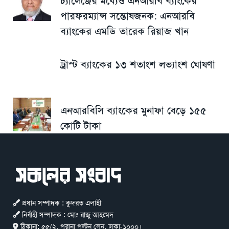
চ্যালেঞ্জের মধ্যেও এনআরবি ব্যাংকের
পারফরম্যান্স সন্তোষজনক: এনআরবি
ব্যাংকের এমডি তারেক রিয়াজ খান
ট্রাস্ট ব্যাংকের ১৩ শতাংশ লভ্যাংশ ঘোষণা
এনআরবিসি ব্যাংকের মুনাফা বেড়ে ১৫৫
কোটি টাকা
প্রধান সম্পাদক : কুদরত এলাহী
নির্বাহী সম্পাদক : মোঃ রাজু আহমেদ
ঠিকানা:
৫৫/২, পুরানা পল্টন লেন, ঢাকা-১০০০।