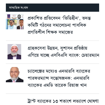
সাম্প্রতিক সংবাদ
প্রকাশিত প্রতিবেদন ‘ভিত্তিহীন’, তদন্ত
কমিটি গঠনের সমালোচনা পাবলিক
প্রগতিশীল শিক্ষক সমাজের
গ্রাহকসেবা উন্নয়ন, সুশাসন প্রতিষ্ঠায়
এগিয়ে যাচ্ছে এসবিএসি ব্যাংক: চেয়ারম্যান
চ্যালেঞ্জের মধ্যেও এনআরবি ব্যাংকের
পারফরম্যান্স সন্তোষজনক: এনআরবি
ব্যাংকের এমডি তারেক রিয়াজ খান
ট্রাস্ট ব্যাংকের ১৩ শতাংশ লভ্যাংশ ঘোষণা