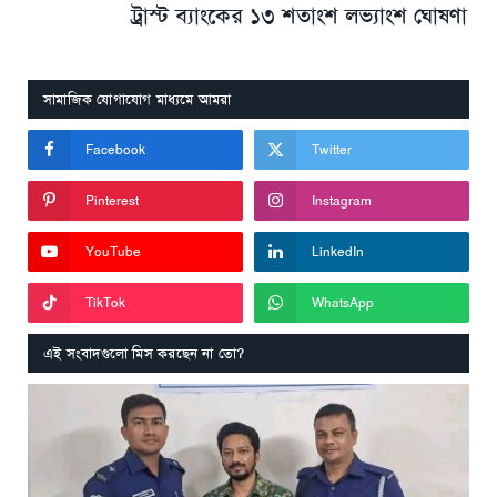
ট্রাস্ট ব্যাংকের ১৩ শতাংশ লভ্যাংশ ঘোষণা
সামাজিক যোগাযোগ মাধ্যমে আমরা
Facebook
Twitter
Pinterest
Instagram
YouTube
LinkedIn
TikTok
WhatsApp
এই সংবাদগুলো মিস করছেন না তো?