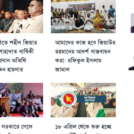
িতে শহীদ জিয়ার
আমাদের কাজ হবে জিয়াউর
হাদাত বার্ষিকী
রহমানের আদর্শ বাস্তবায়ন
্রধান অতিথি
করা: রফিকুল ইসলাম
্দিন হায়দার
জামাল
 সরকারে গেলে
১৮ এপ্রিল থেকে শুরু হচ্ছে