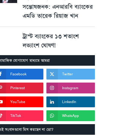
সন্তোষজনক: এনআরবি ব্যাংকের
এমডি তারেক রিয়াজ খান
ট্রাস্ট ব্যাংকের ১৩ শতাংশ
লভ্যাংশ ঘোষণা
সামাজিক যোগাযোগ মাধ্যমে আমরা
Facebook
Twitter
Pinterest
Instagram
YouTube
LinkedIn
TikTok
WhatsApp
এই সংবাদগুলো মিস করছেন না তো?