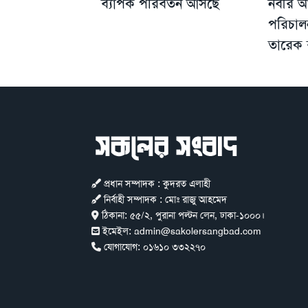
ব্যাপক পরিবর্তন আসছে
নবীর আ
পরিচাল
তারেক 
প্রধান সম্পাদক : কুদরত এলাহী
নির্বাহী সম্পাদক : মোঃ রাজু আহমেদ
ঠিকানা:
৫৫/২, পুরানা পল্টন লেন, ঢাকা-১০০০।
ইমেইল:
admin@sakolersangbad.com
যোগাযোগ:
০১৬১০ ৩৩২২৭০