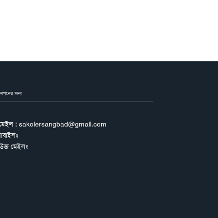
জ্ঞাপনের জন্য
মেইল : sakolersangbad@gmail.com
োবাইলঃ
িউজ মেইলঃ