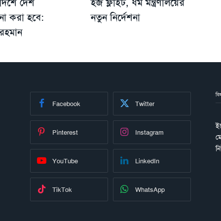
দর্শে দেশ
হজ ফ্লাইট, ধর্ম মন্ত্রণালয়ের
না করা হবে:
নতুন নির্দেশনা
রহমান
বি
Facebook
Twitter
ই
Pinterest
Instagram
ম
ন
YouTube
LinkedIn
TikTok
WhatsApp