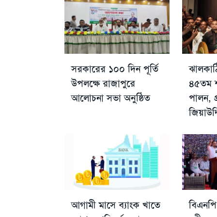
সরকারের ১০০ দিন পূর্তি
ঝালকাঠ
উপলক্ষে রাজাপুরে
৪৫তম শা
আলোচনা সভা অনুষ্ঠিত
পালন, প
জিয়াউদ
আগামী মাসে ব্যাংক খাতে
বিএনপি