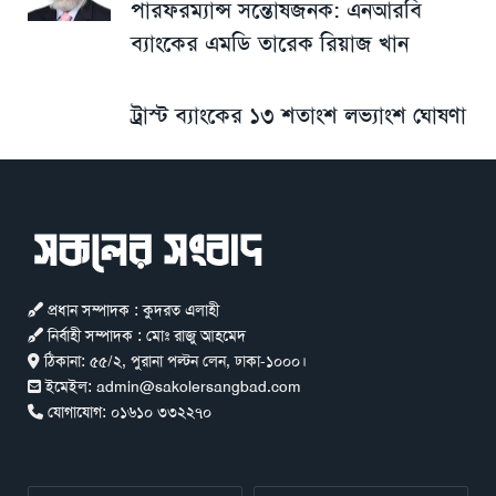
পারফরম্যান্স সন্তোষজনক: এনআরবি
ব্যাংকের এমডি তারেক রিয়াজ খান
ট্রাস্ট ব্যাংকের ১৩ শতাংশ লভ্যাংশ ঘোষণা
প্রধান সম্পাদক : কুদরত এলাহী
নির্বাহী সম্পাদক : মোঃ রাজু আহমেদ
ঠিকানা:
৫৫/২, পুরানা পল্টন লেন, ঢাকা-১০০০।
ইমেইল:
admin@sakolersangbad.com
যোগাযোগ:
০১৬১০ ৩৩২২৭০