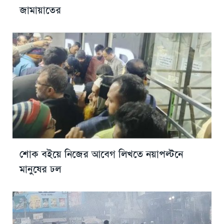
জামায়াতের
শোক বইয়ে নিজের আবেগ লিখতে নয়াপল্টনে
মানুষের ঢল