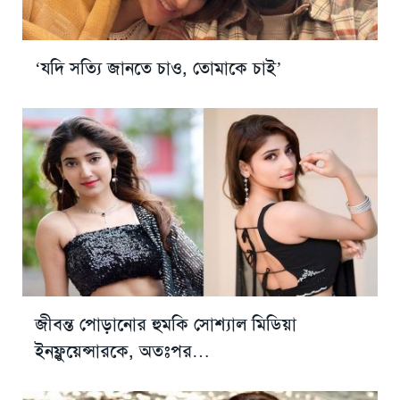
‘যদি সত্যি জানতে চাও, তোমাকে চাই’
জীবন্ত পোড়ানোর হুমকি সোশ্যাল মিডিয়া
ইনফ্লুয়েন্সারকে, অতঃপর…