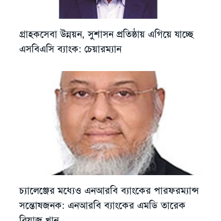
গ্রাহকসেবা উন্নয়ন, সুশাসন প্রতিষ্ঠায় এগিয়ে যাচ্ছে
এসবিএসি ব্যাংক: চেয়ারম্যান
চ্যালেঞ্জের মধ্যেও এনআরবি ব্যাংকের পারফরম্যান্স
সন্তোষজনক: এনআরবি ব্যাংকের এমডি তারেক
রিয়াজ খান