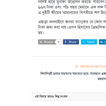
নির্দিষ্ট হারে মুনাফা উত্তোলন করতে পারব
৬৬৭ টাকা এবং পাঁচ বছর মেয়াদে এক লক্ষ ট
এ দুইটি স্কীমের আমানতের বিপরীতে ঋণ উত্
এছাড়া অনলাইনে জনতা ব‌্যাংকের যে কোন শা
টাকা জমা করা যায়।এসব হিসাবের ত্রৈমাসিক 
হয়।
Shares
0
Share
Tweet
L
PREVIOUS ARTICL
শিগগিরই ডলার সমস্যার সমাধান হবে: সালমান এ
রহমা
এই বিষয়ে আরও কিছু সংবাদ