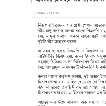
ON
JANUARY 29, 2024
নিজস্ব প্রতিবেদক: সব শ্রেণী পেশার গ্রা
স্কীম চালু করেছে জনতা ব‌্যাংক পিএলসি.।
মো. আব্দুল জব্বার ‘জনতা ব‌্যাংক স্মার্ট
দুইটি স্কীম উদ্বোধন করেন।
এ সময় ব‌্যাংকের ডিএমডি ও সিএফও মো. 
আইসিটিডি জিএম মো. নুরুল ইসলাম মজুমদা
রহমান, বিডিএম ও ল’ ডিভিশনের জিএম প্র
মো. আশরাফুল আলমসহ ঊর্ধ্বতন নির্বাহী কর্মকর
জনতা ব‌্যাংক কর্তৃপক্ষ জানায়, দুই হাজার টা
হিসাব খোলা যায়। এ হিসাবে যে কোনো দিন 
জমা না হলেও একাউন্ট বন্ধ হয়ে যাওয়া বা ম
হিসাবায়ন করা হয়। এ হিসাবে সাধারণ এফডি
এছাড়া অন‌্য স্কীমে গ্রাহকরা এক লক্ষ বা