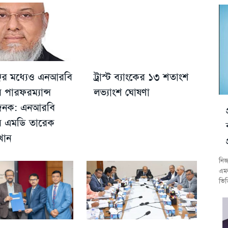
্জের মধ্যেও এনআরবি
ট্রাস্ট ব্যাংকের ১৩ শতাংশ
র পারফরম্যান্স
লভ্যাংশ ঘোষণা
ষজনক: এনআরবি
ের এমডি তারেক
খান
নিজ
এমন
ভিত