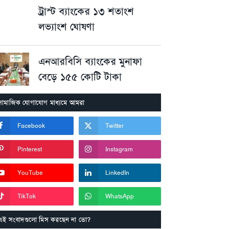
ট্রাস্ট ব্যাংকের ১৩ শতাংশ
লভ্যাংশ ঘোষণা
এনআরবিসি ব্যাংকের মুনাফা
বেড়ে ১৫৫ কোটি টাকা
সামাজিক যোগাযোগ মাধ্যমে আমরা
Facebook
Twitter
Pinterest
Instagram
YouTube
LinkedIn
TikTok
WhatsApp
এই সংবাদগুলো মিস করছেন না তো?