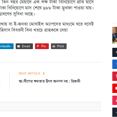
েন। তিন বছর মেয়াদে এক লক্ষ টাকা বিনিয়োগে প্রতি মাসে
াকা বিনিয়োগে মাস শেষে ৬৮৮ টাকা মুনাফা পাওয়া যায়।
তোলণের সুবিধা আছে।
খায় বা ই-জনতা মোবাইল অ‌্যাপসের মাধ‌্যমে ঘরে বসেই
হিসাব বিবরনী বিনা খরচে গ্রাহককে দেয়া
inkedIn
Email
Pin
Print
E
NEXT ARTICLE
ফ
আ.লীগের ক্ষমতার উৎস জনগণ নয় : রিজভী
ন