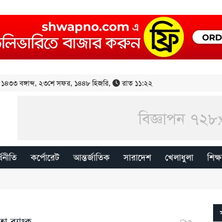
১৪৩৩ বঙ্গাব্দ
,
২৩শে সফর, ১৪৪৮ হিজরি
,
রাত ১১:২২
্থনীতি
কর্পোরেট
আন্তর্জাতিক
সারাদেশ
খেলাধুলা
শিক্ষ
া ব‌্যাংক