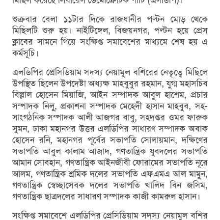
শুক্রবার বেলা ১১টার দিকে রাজধানীর পল্টন মোড় থেকে
মিছিলটি শুরু হয়। নাইটিঙ্গেল, বিজয়নগর, পল্টন হয়ে প্রেস
ক্লাবের সামনে গিয়ে সংক্ষিপ্ত সমাবেশের মাধ্যমে শেষ হয় এ
কর্মসূচি।
এলডিপির প্রেসিডিয়াম সদস্য নেয়ামুল বশিরের নেতৃত্বে মিছিলে
উপস্থিত ছিলেন উপদেষ্টা অধ্যক্ষ মাহবুবুর রহমান, যুগ্ম মহাসচিব
বিল্লাল হোসেন মিয়াজি, আইন সম্পাদক আবুল হাশেম, প্রচার
সম্পাদক নিলু, প্রকাশনা সম্পাদক মেহেদী হাসান মাহবুব, সহ-
সাংগঠনিক সম্পাদক আলী আজগর বাবু, সহদপ্তর ওমর ফারুক
সুমন, ঢাকা মহানগর উত্তর এলডিপির সাধারণ সম্পাদক অবাক
হোসেন রনি, মহানগর পূর্বের সভাপতি সোলায়মান, দক্ষিণের
সভাপতি আবুল কালাম আজাদ, গণতান্ত্রিক যুবদলের সভাপতি
আমান সোবহান, গণতান্ত্রিক আইনজীবী ফোরামের সভাপতি নূরে
আলম, গণতান্ত্রিক শ্রমিক দলের সভাপতি এফএমএ আল মামুন,
গণতান্ত্রিক স্বেচ্ছাসেবক দলের সভাপতি খালিদ বিন জসিম,
গণতান্ত্রিক ছাত্রদলের সাধারণ সম্পাদক কাজী কামরুল হাসান।
সংক্ষিপ্ত সমাবেশে এলডিপির প্রেসিডিয়াম সদস্য নেয়ামুল বশির