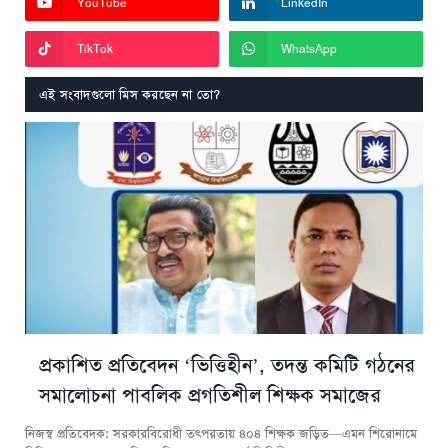
YouTube
LinkedIn
TikTok
WhatsApp
এই সংবাদগুলো মিস করছেন না তো?
প্রকাশিত প্রতিবেদন ‘ভিত্তিহীন’, তদন্ত কমিটি গঠনের
সমালোচনা পাবলিক প্রগতিশীল শিক্ষক সমাজের
নিজস্ব প্রতিবেদক: সরকারবিরোধী তৎপরতায় ৪০৪ শিক্ষক জড়িত—এমন শিরোনামে