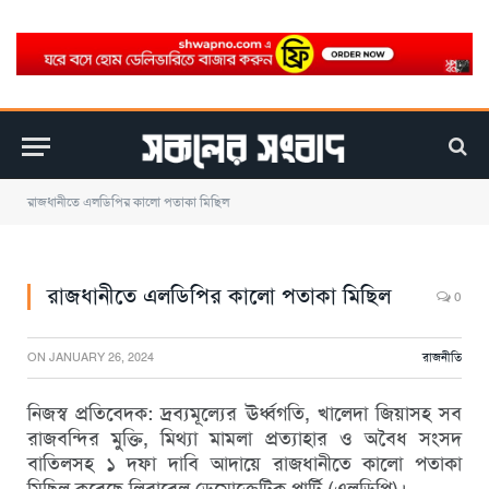
রাজধানীতে এলডিপির কালো পতাকা মিছিল
রাজধানীতে এলডিপির কালো পতাকা মিছিল
0
ON
JANUARY 26, 2024
রাজনীতি
নিজস্ব প্রতিবেদক: দ্রব্যমূল্যের ঊর্ধ্বগতি, খালেদা জিয়াসহ সব
রাজবন্দির মুক্তি, মিথ্যা মামলা প্রত্যাহার ও অবৈধ সংসদ
বাতিলসহ ১ দফা দাবি আদায়ে রাজধানীতে কালো পতাকা
মিছিল করেছে লিবারেল ডেমোক্রেটিক পার্টি (এলডিপি)।