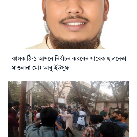
ঝালকাঠি-১ আসনে নির্বাচন করবেন সাবেক ছাত্রনেতা
মাওলানা মোঃ আবু ইউসুফ