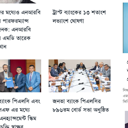
্জের মধ্যেও এনআরবি
ট্রাস্ট ব্যাংকের ১৩ শতাংশ
র পারফরম্যান্স
লভ্যাংশ ঘোষণা
ষজনক: এনআরবি
ের এমডি তারেক
খান
নিজ
এমন
 ব্যাংক পিএলসি এবং
জনতা ব্যাংক পিএলসির
ভিত
এফ এর মধ্যে
৮৯৬তম বোর্ড সভা অনুষ্ঠিত
এনহ্যান্সমেন্ট স্কিম
চুক্তি স্বাক্ষর