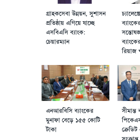
গ্রাহকসেবা উন্নয়ন, সুশাসন
চ্যালেঞ
প্রতিষ্ঠায় এগিয়ে যাচ্ছে
ব্যাংকে
এসবিএসি ব্যাংক:
সন্তো
চেয়ারম্যান
ব্যাংক
রিয়াজ 
এনআরবিসি ব্যাংকের
সীমান্ত
মুনাফা বেড়ে ১৫৫ কোটি
পিকেএস
টাকা
ক্রেডিট 
সংক্রান্ত 