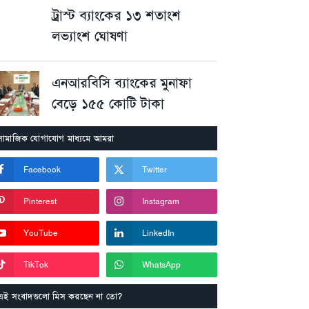
ট্রাস্ট ব্যাংকের ১৩ শতাংশ
লভ্যাংশ ঘোষণা
এনআরবিসি ব্যাংকের মুনাফা
বেড়ে ১৫৫ কোটি টাকা
সামাজিক যোগাযোগ মাধ্যমে আমরা
Facebook
Twitter
Pinterest
Instagram
YouTube
LinkedIn
TikTok
WhatsApp
এই সংবাদগুলো মিস করছেন না তো?