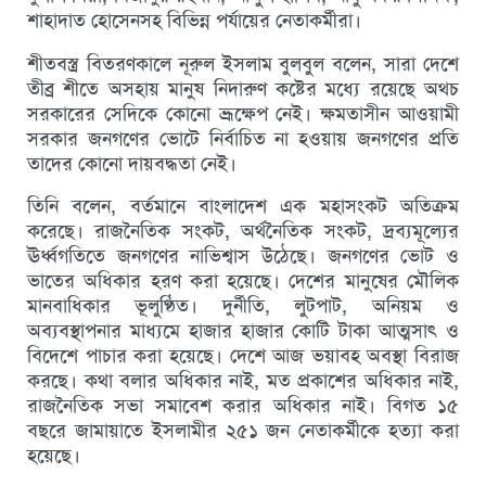
শাহাদাত হোসেনসহ বিভিন্ন পর্যায়ের নেতাকর্মীরা।
শীতবস্ত্র বিতরণকালে নূরুল ইসলাম বুলবুল বলেন, সারা দেশে
তীব্র শীতে অসহায় মানুষ নিদারুণ কষ্টের মধ্যে রয়েছে অথচ
সরকারের সেদিকে কোনো ভ্রূক্ষেপ নেই। ক্ষমতাসীন আওয়ামী
সরকার জনগণের ভোটে নির্বাচিত না হওয়ায় জনগণের প্রতি
তাদের কোনো দায়বদ্ধতা নেই।
তিনি বলেন, বর্তমানে বাংলাদেশ এক মহাসংকট অতিক্রম
করেছে। রাজনৈতিক সংকট, অর্থনৈতিক সংকট, দ্রব্যমূল্যের
ঊর্ধ্বগতিতে জনগণের নাভিশ্বাস উঠেছে। জনগণের ভোট ও
ভাতের অধিকার হরণ করা হয়েছে। দেশের মানুষের মৌলিক
মানবাধিকার ভূলুণ্ঠিত। দুর্নীতি, লুটপাট, অনিয়ম ও
অব্যবস্থাপনার মাধ্যমে হাজার হাজার কোটি টাকা আত্মসাৎ ও
বিদেশে পাচার করা হয়েছে। দেশে আজ ভয়াবহ অবস্থা বিরাজ
করছে। কথা বলার অধিকার নাই, মত প্রকাশের অধিকার নাই,
রাজনৈতিক সভা সমাবেশ করার অধিকার নাই। বিগত ১৫
বছরে জামায়াতে ইসলামীর ২৫১ জন নেতাকর্মীকে হত্যা করা
হয়েছে।