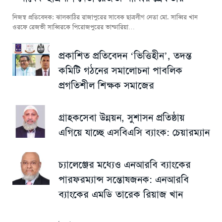
নিজস্ব প্রতিবেদক: ঝালকাঠির রাজাপুরের সাবেক ছাত্রলীগ নেতা মো. সাব্বির খান
ওরফে রেজভী সাব্বিরকে পিরোজপুরের ভান্ডারিয়া…
প্রকাশিত প্রতিবেদন ‘ভিত্তিহীন’, তদন্ত
কমিটি গঠনের সমালোচনা পাবলিক
প্রগতিশীল শিক্ষক সমাজের
গ্রাহকসেবা উন্নয়ন, সুশাসন প্রতিষ্ঠায়
এগিয়ে যাচ্ছে এসবিএসি ব্যাংক: চেয়ারম্যান
চ্যালেঞ্জের মধ্যেও এনআরবি ব্যাংকের
পারফরম্যান্স সন্তোষজনক: এনআরবি
ব্যাংকের এমডি তারেক রিয়াজ খান