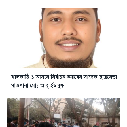
ঝালকাঠি-১ আসনে নির্বাচন করবেন সাবেক ছাত্রনেতা
মাওলানা মোঃ আবু ইউসুফ