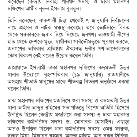
করেছেন কেন্দ্রীয় নির্বাহী পরিষদ সদস্য ও ঢাকা মহানগর
দক্ষিণের আমীর নূরুল ইসলাম বুলবুল।
তিনি বলেছেন, বাকশালী চিন্তা থেকেই ৭ জানুয়ারি নির্বাচনের
নামে প্রহসন ও নাটক মঞ্চস্থ করেছে। তবে ভোটদানে বিরত
থেকে সরকারকে জবাব দিয়ে দিয়েছে জনগণ। আওয়ামী লীগের
হাত থেকে দেশকে মুক্ত, স্বাধীনতা সার্বভৌমত্বকে সুরক্ষা করতে,
জনগণের অধিকার প্রতিষ্ঠায় ঐক্যবদ্ধ দুর্বার গণ-আন্দোলনের
কোন বিকল্প নেই বলেও উল্লেখ করেন তিনি।
জামায়াতে ইসলামী ঢাকা মহানগর দক্ষিণের কদমতলী উত্তর
থানার উদ্যোগে বৃহস্পতিবার (১৯ জানুয়ারি) রাজধানীতে
অসহায় শীতার্ত মানুষের মাঝে শীতবস্ত্র বিতরণ অনুষ্ঠানে একথা
বলেন তিনি।
ঢাকা মহানগর দক্ষিণের মজলিসে শুরা সদস্য ও কদমতলী উত্তর
থানা আমীর আব্দুর রহিমের সভাপতিত্বে বিশেষ অতিথি হিসেবে
উপস্থিত ছিলেন কেন্দ্রীয় মজলিসে শুরা সদস্য ও ঢাকা মহানগর
দক্ষিণের কর্মপরিষদ সদস্য ড. মোবারক হোসাইন। এছাড়া
আরও উপস্থিত ছিলেন থানা কর্মপরিষদ সদস্য ওমর ফারুক,
দুলাল মিয়া, মিজানুর রহমান, আব্দুল হালিম, আবু বকর সিদ্দিক,