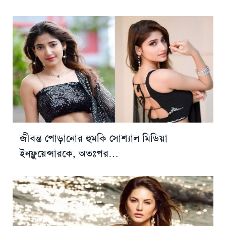
জীবন্ত পোড়ানোর হুমকি সোশ্যাল মিডিয়া
ইনফ্লুয়েন্সারকে, অতঃপর…