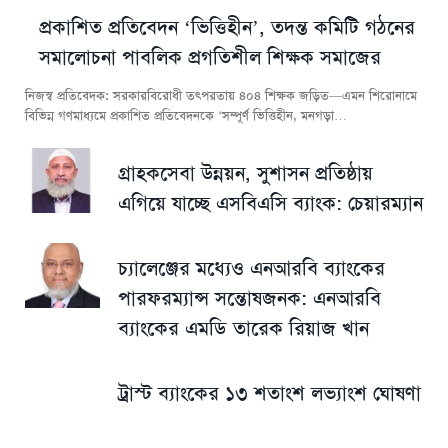
প্রকাশিত প্রতিবেদন ‘ভিত্তিহীন’, তদন্ত কমিটি গঠনের
সমালোচনা পাবলিক প্রগতিশীল শিক্ষক সমাজের
নিজস্ব প্রতিবেদক: সরকারবিরোধী তৎপরতায় ৪০৪ শিক্ষক জড়িত—এমন শিরোনামে
বিভিন্ন গণমাধ্যমে প্রকাশিত প্রতিবেদনকে ‘সম্পূর্ণ ভিত্তিহীন, মনগড়া…
গ্রাহকসেবা উন্নয়ন, সুশাসন প্রতিষ্ঠায়
এগিয়ে যাচ্ছে এসবিএসি ব্যাংক: চেয়ারম্যান
চ্যালেঞ্জের মধ্যেও এনআরবি ব্যাংকের
পারফরম্যান্স সন্তোষজনক: এনআরবি
ব্যাংকের এমডি তারেক রিয়াজ খান
ট্রাস্ট ব্যাংকের ১৩ শতাংশ লভ্যাংশ ঘোষণা