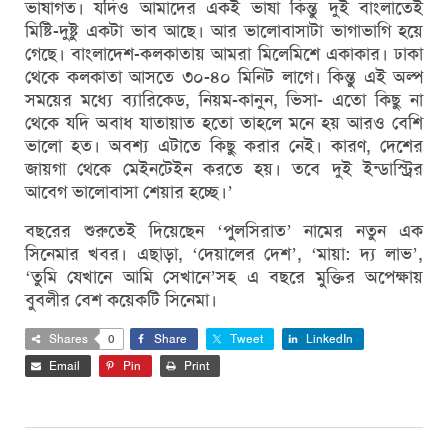
ভাষাগত। যদিও আমাদের একই ভাষা কিন্তু দুই বাংলাতেই
মিষ্টি-দুষ্টু একটা ভাব আছে। আর ভালোবাসাটা ভাগাভাগি হয়ে
গেছে। বাংলাদেশ-কলকাতায় আমরা মিলেমিশে একাকার। ঢাকা
থেকে কলকাতা আসতে ৩০-৪০ মিনিট লাগে। কিন্তু এই অল্প
সময়ের মধ্যে ব্যারিকেড, নিয়ম-কানুন, ভিসা- এতো কিছু না
থেকে যদি অবাধ যাতায়াত হতো তাহলে মনে হয় আরও বেশি
ভালো হত। অবশ্য এটাতে কিছু করার নেই। কারণ, দেশের
জায়গা থেকে মেইনটেইন করতে হয়। তবে দুই ইন্ডাস্ট্রির
আবেগ ভালোবাসা শেয়ার হচ্ছে।’
বছরের শুরুতেই দিয়েছেন ‘পুলসিরাত’ নামের নতুন এক
সিনেমার খবর। এছাড়া, ‘দেয়ালের দেশ’, ‘মায়া: দ্য লাভ’,
‘তুমি যেখানে আমি সেখানে’সহ এ বছরে মুক্তির অপেক্ষায়
বুবলীর বেশ কয়েকটি সিনেমা।
Shares
0
Share
Tweet
LinkedIn
Email
Pin
Print