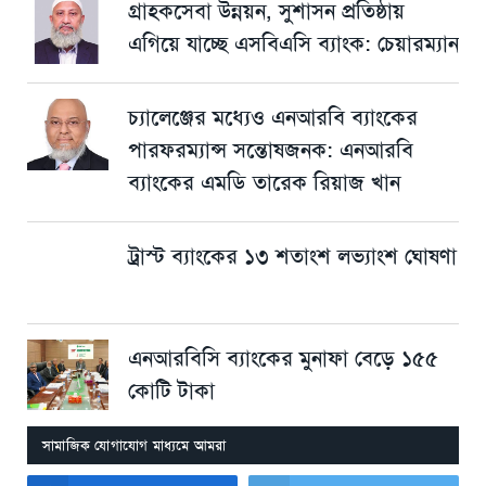
গ্রাহকসেবা উন্নয়ন, সুশাসন প্রতিষ্ঠায়
এগিয়ে যাচ্ছে এসবিএসি ব্যাংক: চেয়ারম্যান
চ্যালেঞ্জের মধ্যেও এনআরবি ব্যাংকের
পারফরম্যান্স সন্তোষজনক: এনআরবি
ব্যাংকের এমডি তারেক রিয়াজ খান
ট্রাস্ট ব্যাংকের ১৩ শতাংশ লভ্যাংশ ঘোষণা
এনআরবিসি ব্যাংকের মুনাফা বেড়ে ১৫৫
কোটি টাকা
সামাজিক যোগাযোগ মাধ্যমে আমরা