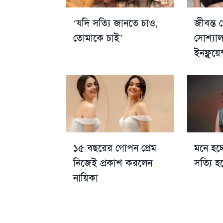
‘যদি সত্যি জানতে চাও,
জীবন্ত
তোমাকে চাই’
সোশ্যাল
ইনফ্লু
১৫ বছরের গোপন প্রেম
মনে হচ্
নিজেই প্রকাশ করলেন
সত্যি হ
নায়িকা