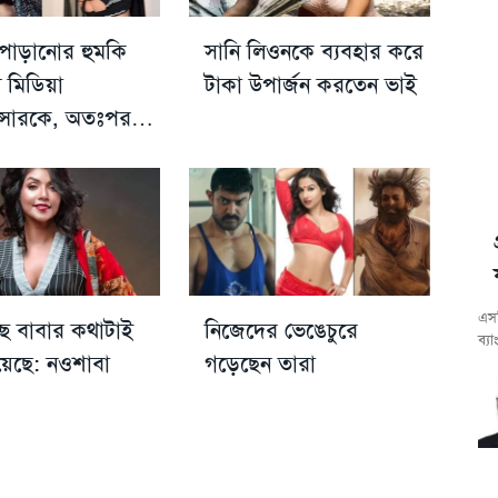
 পোড়ানোর হুমকি
সানি লিওনকে ব্যবহার করে
 মিডিয়া
টাকা উপার্জন করতেন ভাই
য়েন্সারকে, অতঃপর…
এসব
ছে বাবার কথাটাই
নিজেদের ভেঙেচুরে
ব্য
য়েছে: নওশাবা
গড়েছেন তারা