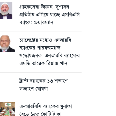
গ্রাহকসেবা উন্নয়ন, সুশাসন
প্রতিষ্ঠায় এগিয়ে যাচ্ছে এসবিএসি
ব্যাংক: চেয়ারম্যান
চ্যালেঞ্জের মধ্যেও এনআরবি
ব্যাংকের পারফরম্যান্স
সন্তোষজনক: এনআরবি ব্যাংকের
এমডি তারেক রিয়াজ খান
ট্রাস্ট ব্যাংকের ১৩ শতাংশ
লভ্যাংশ ঘোষণা
এনআরবিসি ব্যাংকের মুনাফা
বেড়ে ১৫৫ কোটি টাকা