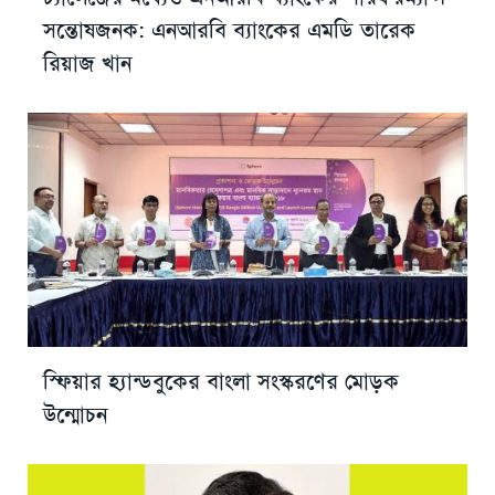
সন্তোষজনক: এনআরবি ব্যাংকের এমডি তারেক
রিয়াজ খান
স্ফিয়ার হ্যান্ডবুকের বাংলা সংস্করণের মোড়ক
উন্মোচন