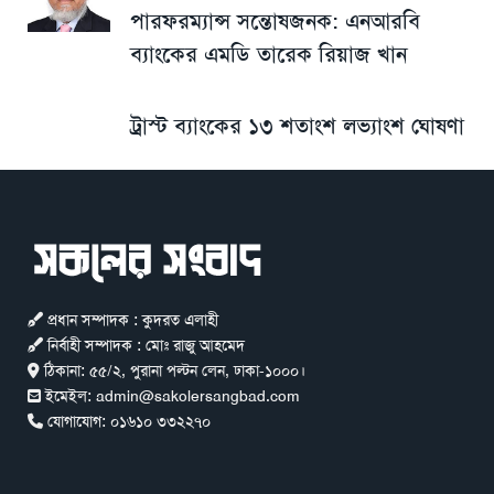
পারফরম্যান্স সন্তোষজনক: এনআরবি
ব্যাংকের এমডি তারেক রিয়াজ খান
ট্রাস্ট ব্যাংকের ১৩ শতাংশ লভ্যাংশ ঘোষণা
প্রধান সম্পাদক : কুদরত এলাহী
নির্বাহী সম্পাদক : মোঃ রাজু আহমেদ
ঠিকানা:
৫৫/২, পুরানা পল্টন লেন, ঢাকা-১০০০।
ইমেইল:
admin@sakolersangbad.com
যোগাযোগ:
০১৬১০ ৩৩২২৭০