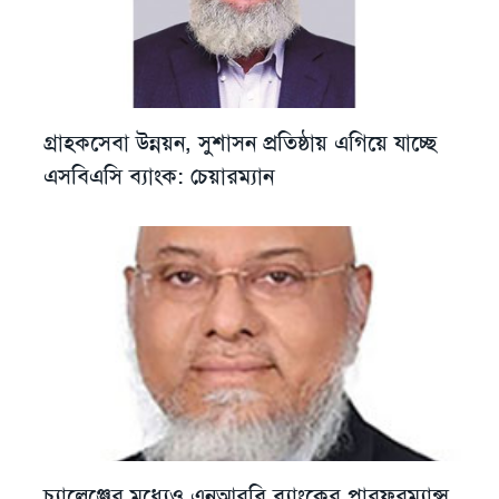
গ্রাহকসেবা উন্নয়ন, সুশাসন প্রতিষ্ঠায় এগিয়ে যাচ্ছে
এসবিএসি ব্যাংক: চেয়ারম্যান
চ্যালেঞ্জের মধ্যেও এনআরবি ব্যাংকের পারফরম্যান্স