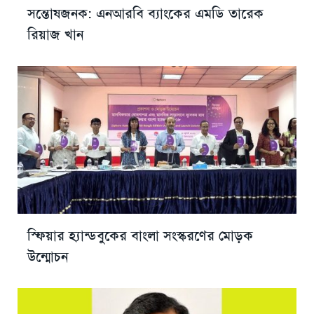
সন্তোষজনক: এনআরবি ব্যাংকের এমডি তারেক
রিয়াজ খান
স্ফিয়ার হ্যান্ডবুকের বাংলা সংস্করণের মোড়ক
উন্মোচন