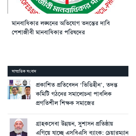
মানবাধিকার লঙ্ঘনের অভিযোগ তদন্তের দাবি
পেশাজীবী মানবাধিকার পরিষদের
সাম্প্রতিক সংবাদ
প্রকাশিত প্রতিবেদন ‘ভিত্তিহীন’, তদন্ত
কমিটি গঠনের সমালোচনা পাবলিক
প্রগতিশীল শিক্ষক সমাজের
গ্রাহকসেবা উন্নয়ন, সুশাসন প্রতিষ্ঠায়
এগিয়ে যাচ্ছে এসবিএসি ব্যাংক: চেয়ারম্যান