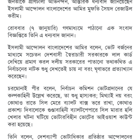
জনতাকে প্রাণঢালা অভিনন্দন, আন্তরিক ধন্যবাদ জানিয়েছেন
ইসলামী আন্দোলন বাংলাদেশের আমির মুফতি সৈয়দ রেজাউল
করীম।
রোববার (৭ জানুয়ারি) গণমাধ্যমে পাঠানো এক সংবাদ
বিজ্ঞপ্তিতে তিনি এ ধন্যবাদ জানান।
ইসলামী আন্দোলন বাংলাদেশের আমির বলেন, ভোট বর্জনের
মাধ্যমে সচেতন দেশবাসী স্বৈরাচারী সরকারকে লাল কার্ড
দেখিয়ে প্রমাণ করল দলীয় সরকারের পাতানো তথাকথিত এ
নির্বাচনের নাটক শুধু দেখতেই চায় না বরং ঘৃণাভরে প্রত্যাখ্যান
করেছেন।
চরমোনাই পীর বলেন, নির্বাচন কমিশন ভোটপ্রদানের যে
কল্পকাহিনী উল্লেখ করেছে, তা শুধু হাস্যকর; মিথ্যাই নয় বরং
কোথাও রাতে সিল মেরে ব্যালট বাক্স ভরে রাখা, কোথাও
প্রকাশ্য দিবালোকে গুণ্ডাবাহিনী ব্যালটপেপারে সিল মারার হলি
খেলার ঘটনা ঘটিয়ে ভোটারবিহীন ভোটের আইওয়াশ কাউন্ট
করা হয়েছে।
তিনি বলেন, দেশব্যাপী ভোটাধিকার প্রতিষ্ঠার আন্দোলনের