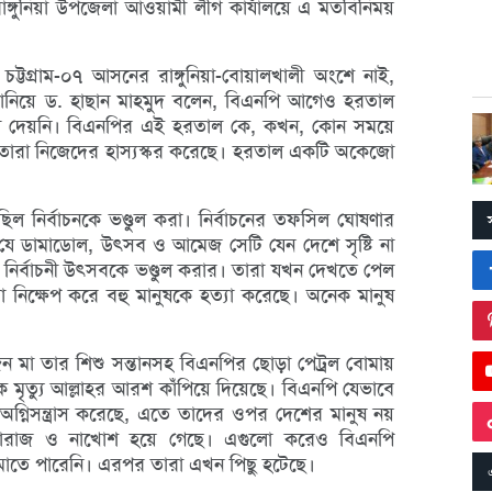
াঙ্গুনিয়া উপজেলা আওয়ামী লীগ কার্যালয়ে এ মতবিনিময়
চট্টগ্রাম-০৭ আসনের রাঙ্গুনিয়া-বোয়ালখালী অংশে নাই,
নিয়ে ড. হাছান মাহমুদ বলেন, বিএনপি আগেও হরতাল
র সাড়া দেয়নি। বিএনপির এই হরতাল কে, কখন, কোন সময়ে
 তারা নিজেদের হাস্যস্কর করেছে। হরতাল একটি অকেজো
িল নির্বাচনকে ভণ্ডুল করা। নির্বাচনের তফসিল ঘোষণার
র যে ডামাডোল, উৎসব ও আমেজ সেটি যেন দেশে সৃষ্টি না
ছিল নির্বাচনী উৎসবকে ভণ্ডুল করার। তারা যখন দেখতে পেল
োমা নিক্ষেপ করে বহু মানুষকে হত্যা করেছে। অনেক মানুষ
 একজন মা তার শিশু সন্তানসহ বিএনপির ছোড়া পেট্রল বোমায়
 মৃত্যু আল্লাহর আরশ কাঁপিয়ে দিয়েছে। বিএনপি যেভাবে
অগ্নিসন্ত্রাস করেছে, এতে তাদের ওপর দেশের মানুষ নয়
 নারাজ ও নাখোশ হয়ে গেছে। এগুলো করেও বিএনপি
াতে পারেনি। এরপর তারা এখন পিছু হটেছে।