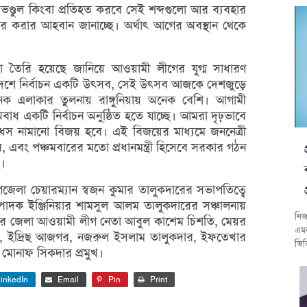
 ভণ্ডুল কিংবা প্রতিহত করবে সেই শব্দগুলো আর ব্যবহার
ার করার আহবান জানাচ্ছে। অর্থাৎ আগের অবস্থান থেকে
পনা তৈরি হয়েছে জানিয়ে আওয়ামী লীগের যুগ্ম সাধারণ
 দেশে নির্বাচন একটি উৎসব, সেই উৎসব আজকে দেশজুড়ে
এলাকার তুলনায় রাঙ্গুনিয়ায় অনেক বেশি। আগামী
বাধ একটি নির্বাচন অনুষ্ঠিত হতে যাচ্ছে। আমরা দৃঢ়ভাবে
র ধস নামানো বিজয় হবে। এই বিজয়ের মাধ্যমে জননেত্রী
, এবং পঞ্চমবারের মতো প্রধানমন্ত্রী হিসেবে সরকার গঠন
।
পজেলা চেয়ারম্যান স্বজন কুমার তালুকদারের সভাপতিত্বে
াদক ইঞ্জিনিয়ার শামসুল আলম তালুকদারের সঞ্চালনায়
নিজ
উত্তর জেলা আওয়ামী লীগ নেতা আবুল কাশেম চিশতি, মেয়র
এমন
ী, ইদ্রিছ আজগর, নজরুল ইসলাম তালুকদার, ইফতেখার
ভিত
মোনাফ সিকদার প্রমুখ।
inkedIn
Email
Pin
Print