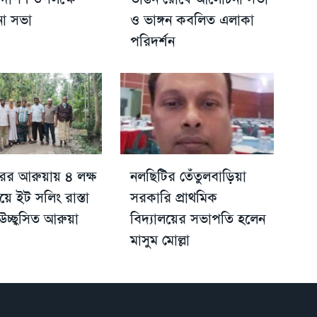
া সভা
ও ভাঙ্গন কবলিত এলাকা
পরিদর্শন
রের আরুয়ায় ৪ লক্ষ
নলছিটির তেঁতুলবাড়িয়া
যয়ে ইট সলিং রাস্তা
সরকারি প্রাথমিক
চ্ছ্বসিত আরুয়া
বিদ্যালয়ের সভাপতি হলেন
মাসুম মোল্লা