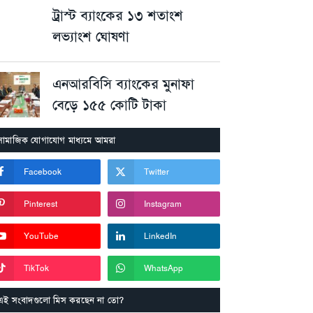
ট্রাস্ট ব্যাংকের ১৩ শতাংশ
লভ্যাংশ ঘোষণা
এনআরবিসি ব্যাংকের মুনাফা
বেড়ে ১৫৫ কোটি টাকা
সামাজিক যোগাযোগ মাধ্যমে আমরা
Facebook
Twitter
Pinterest
Instagram
YouTube
LinkedIn
TikTok
WhatsApp
এই সংবাদগুলো মিস করছেন না তো?