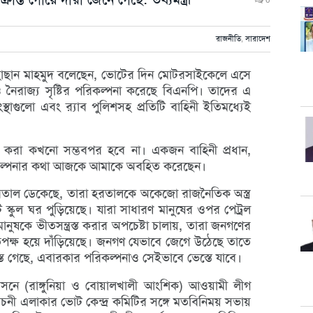
0
রাজনীতি
,
সারাদেশ
্রী ড. হাছান মাহমুদ বলেছেন, ভোটের দিন মোটরসাইকেলে এসে
 ও নৈরাজ্য সৃষ্টির পরিকল্পনা করেছে বিএনপি। তাদের এ
স্থাগুলো এবং র‌্যাব পুলিশসহ প্রতিটি বাহিনী ইতিমধ্যেই
ন করা কখনো সম্ভবপর হবে না। একজন বাহিনী প্রধান,
রিকল্পনার কথা আজকে আমাকে অবহিত করেছেন।
রতাল ডেকেছে, তারা হরতালকে অকেজো রাজনৈতিক অস্ত্র
ি স্কুল ঘর পুড়িয়েছে। যারা সাধারণ মানুষের ওপর পেট্রল
নুষকে ভীতসন্ত্রস্ত করার অপচেষ্টা চালায়, তারা জনগণের
িপক্ষ হয়ে দাঁড়িয়েছে। জনগণ যেভাবে জেগে উঠেছে তাতে
্তে গেছে, এবারকার পরিকল্পনাও সেইভাবে ভেস্তে যাবে।
ম-৭ আসনে (রাঙ্গুনিয়া ও বোয়ালখালী আংশিক) আওয়ামী লীগ
 নির্বাচনী এলাকার ভোট কেন্দ্র কমিটির সঙ্গে মতবিনিময় সভায়