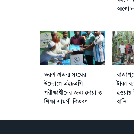
আলোচন
তরুণ প্রজন্ম সংঘের
রাজাপু
উদ্যোগে এইচএসি
টাকা ব্
পরীক্ষার্থীদের জন্য দোয়া ও
হওয়ায় উ
শিক্ষা সামগ্রী বিতরণ
বাসি