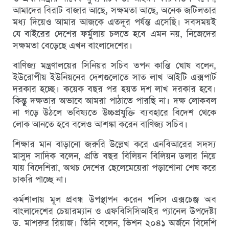
আমাদের বিরাট বাজার আছে, সক্ষমতা আছে, অনেক জটিলতার
মধ্য দিয়েও আমার আজকে এতদূর পর্যন্ত এসেছি। সবসময়ই
যে বাইরের দেশের ফর্মুলায় চলতে হবে এমন নয়, নিজেদের
সক্ষমতা বেড়েছে এখন বাংলাদেশের।
বাণিজ্য মন্ত্রণালয়ের সিনিয়র সচিব তপন কান্তি ঘোষ বলেন,
ইউরোপীয় ইউনিয়নের দেশগুলোতে সাত লাখ আইটি এক্সপার্ট
দরকার হচ্ছে। কয়েক বছর পর হয়ত দশ লাখ দরকার হবে।
কিন্তু দক্ষতার অভাবে আমরা পাঠাতে পারছি না। দক্ষ লোকবল
না গড়ে উঠলে ভবিষ্যতে উচ্চপ্রযুক্তি ব্যবহারে বিদেশ থেকে
লোক আনতে হবে বলেও আশঙ্কা করেন বাণিজ্য সচিব।
শিক্ষার মান বাড়ানো জরুরি উল্লেখ করে এনবিআরের সদস্য
মাসুদ সাদিক বলেন, প্রতি বছর বিলিয়ন বিলিয়ন ডলার নিয়ে
যায় বিদেশিরা, অথচ দেশের ছেলেমেয়েরা পড়াশোনা শেষ করে
চাকরি পাচ্ছে না।
কর্মশালায় মূল প্রবন্ধ উপস্থাপন করেন পলিস এক্সচেঞ্জ অব
বাংলাদেশের চেয়ারম্যান ও এফবিসিসিআইর প্যানেল উপদেষ্টা
ড. মাশরুর রিয়াজ। তিনি বলেন, ভিশন ২০৪১ অর্জনে বিদেশি