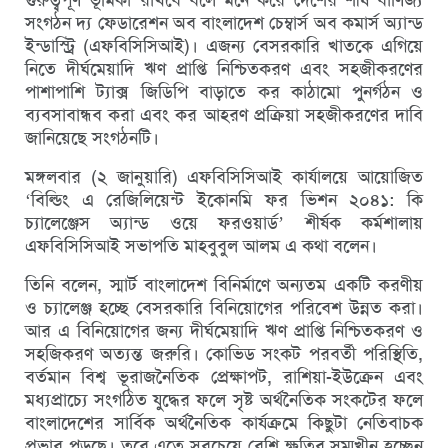
সংগঠন দ্য ফেডারেশন অব বাংলাদেশ চেম্বার্স অব কমার্স অ্যান্ড
ইন্ডাস্ট্রি (এফবিসিসিআই)। এজন্য বেসরকারি খাতকে এগিয়ে
নিতে দীর্ঘমেয়াদি ঋণ প্রাপ্তি নিশ্চিতকরণ এবং সহজীকরণের
পাশাপাশি ট্যাক্স জিডিপি বাড়াতে কর কাঠামো পুনর্গঠন ও
ব্যবসাবান্ধব করা এবং কর আহরণ প্রক্রিয়া সহজীকরণের দাবি
জানিয়েছে সংগঠনটি।
মঙ্গলবার (২ জানুয়ারি) এফবিসিসিআই কার্যালয়ে আয়োজিত
‘বিল্ডিং এ রেজিলিয়েন্ট ইকোনমি ফর ভিশন ২০৪১: কি
চ্যালেঞ্জেস অ্যান্ড ওয়ে ফরওয়ার্ড’ শীর্ষক কর্মশালায়
এফবিসিসিআই সভাপতি মাহবুবুল আলম এ কথা বলেন।
তিনি বলেন, স্মার্ট বাংলাদেশ বিনির্মাণে অন্যতম একটি করণীয়
ও চ্যালেঞ্জ হচ্ছে বেসরকারি বিনিয়োগের পরিবেশ উন্নত করা।
আর এ বিনিয়োগের জন্য দীর্ঘমেয়াদি ঋণ প্রাপ্তি নিশ্চিতকরণ ও
সহজিকরণ অত্যন্ত জরুরি। কোভিড সংকট পরবর্তী পরিস্থিতি,
বর্তমান বিশ্ব ভূরাজনৈতিক প্রেক্ষাপট, রাশিয়া-ইউক্রেন এবং
মধ্যপ্রাচ্যে সংগঠিত যুদ্ধের ফলে সৃষ্ট অর্থনৈতিক সংকটের ফলে
বাংলাদেশের সার্বিক অর্থনৈতিক কার্যক্রমে কিছুটা নেতিবাচক
প্রভাব পড়ছে। তবে এতে সবচেয়ে বেশি ক্ষতির সম্মুখীন হচ্ছেন