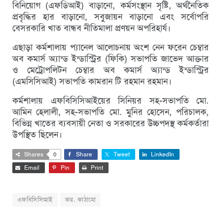
বিনিয়োগ (এফডিআই) বাড়ানো, কর্মসংস্থান সৃষ্টি, অর্থনৈতিক
প্রবৃদ্ধির হার বাড়ানো, সবুজায়ন বাড়ানো এবং সর্বোপরি
বেসরকারি খাত বান্ধব নীতিমালা প্রণয়ন অপরিহার্য।
এছাড়া কর্মশালায় প্যানেল আলোচনায় অংশ নেন ফরেন চেম্বার
অব কমার্স অ্যান্ড ইন্ডাস্ট্রির (ফিকি) সভাপতি জাভেদ আক্তার
ও মেট্রোপলিটন চেম্বার অব কমার্স অ্যান্ড ইন্ডাস্ট্রির
(এমসিসিআই) সভাপতি কামরান টি রহমান রহমান।
কর্মশালায় এফবিসিসিআইয়ের সিনিয়র সহ-সভাপতি মো.
আমিন হেলালী, সহ-সভাপতি মো. মুনির হোসেন, পরিচালক,
বিভিন্ন খাতের ব্যবসায়ী নেতা ও সরকারের উচ্চপদস্থ কর্মকর্তারা
উপস্থিত ছিলেন।
Shares
0
Share
Tweet
LinkedIn
Email
Pin
Print
এফবিসিসিআই
কর. কাঠামো