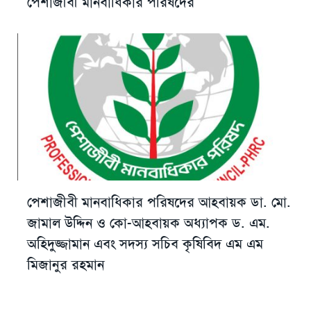
পেশাজীবী মানবাধিকার পরিষদের
পেশাজীবী মানবাধিকার পরিষদের আহবায়ক ডা. মো.
জামাল উদ্দিন ও কো-আহবায়ক অধ্যাপক ড. এম.
অহিদুজ্জামান এবং সদস্য সচিব কৃষিবিদ এম এম
মিজানুর রহমান