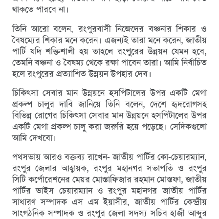
থাকতে পারবে না।
তিনি আরো বলেন, রংপুরবাসী নিজেদের বঞ্চনার শিকার ও
বৈষম্যের শিকার মনে করেন। এজন্যই তারা মনে করেন, জাতীয়
পার্টি যদি শক্তিশালী হয় তাহলে রংপুরের উন্নয়ন যেমন হবে,
তেমনি বঞ্চনা ও বৈষম্য থেকে রক্ষা পাবেন তারা। আমি নির্বাচিত
হলে রংপুরের প্রত্যাশিত উন্নয়ন উপহার দেব।
চিকিৎসা সেবার মান উন্নয়নে হসপিটালের উপর একটি মেগা
প্রকল্প চালুর দাবি জানিয়ে তিনি বলেন, দেশে হৃদরোগসহ
বিভিন্ন রোগের চিকিৎসা সেবার মান উন্নয়নে হসপিটালের উপর
একটি মেগা প্রকল্প চালু করা জরুরি হয়ে পড়েছে। সেদিকগুলো
আমি দেখবো।
পথসভায় আরও বক্তব্য রাখেন- জাতীয় পার্টির কো-চেয়ারম্যান,
রংপুর জেলার আহ্বায়ক, রংপুর মহানগর সভাপতি ও রংপুর
সিটি কর্পোরেশনের মেয়র মোস্তাফিজার রহমান মোস্তফা, জাতীয়
পার্টির ভাইস চেয়ারম্যান ও রংপুর মহানগর জাতীয় পার্টির
সাধারণ সম্পাদক এস এম ইয়াসীর, জাতীয় পার্টির কেন্দ্রীয়
সাংগঠনিক সম্পাদক ও রংপুর জেলা সদস্য সচিব হাজী আব্দুর