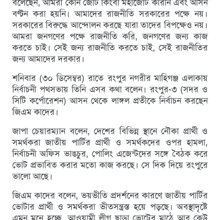
বলেছেন, আমরা কোন জোট কিংবা মহাজোট করিনি এবং আসন
বণ্টন করা হয়নি। আমাদের রাজনীতি সরকারের পক্ষে নয়।
সরকারের বিরুদ্ধে আন্দোলন করছে যারা তাদের বিপক্ষেও নয়।
আমরা জনগণের পক্ষে রাজনীতি করি, জনগণের জন্য কাজ
করতে চাই। সেই জন্য রাজনীতি করতে চাই, সেই রাজনীতির
জন্য আমাদের দরকার।
শনিবার (৩০ ডিসেম্বর) রাতে রংপুর নগরীর মাহিগঞ্জ এলাকায়
নির্বাচনী পথসভায় তিনি এসব কথা বলেন। রংপুর-৩ (সদর ও
সিটি কর্পোরেশন) আসন থেকে লাঙ্গল প্রতীকে নির্বাচন করছেন
জিএম কাদের।
জাপা চেয়ারম্যান বলেন, দেশের বিভিন্ন স্থানে নৌকা প্রার্থী ও
সমর্থকরা জাতীয় পার্টির প্রার্থী ও সমর্থকদের ওপর হামলা,
নির্বাচনী অফিস ভাঙচুর, পোলিং এজেন্টদের সঙ্গে বৈঠক করে
ভোট প্রভাবিত করার মতো কাজ করছে। সে দিক দিয়ে রংপুরে
ভালো আছে।
জিএম কাদের বলেন, ভয়ভীতি প্রদর্শনের কারণে জাতীয় পার্টির
ভোটার প্রার্থী ও সমর্থকরা ভীতসন্ত্রস্ত হয়ে পড়ছে। অবস্থাদৃষ্টে
এমন মনে হচ্ছে, আওয়ামী লীগ ছাড়া ভোটের মাঠে আর কেউ