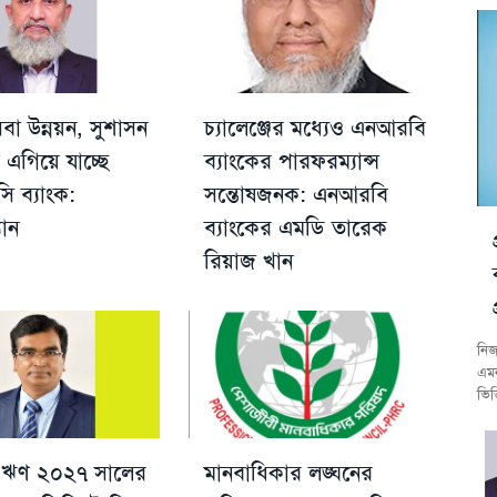
েবা উন্নয়ন, সুশাসন
চ্যালেঞ্জের মধ্যেও এনআরবি
ায় এগিয়ে যাচ্ছে
ব্যাংকের পারফরম্যান্স
ি ব্যাংক:
সন্তোষজনক: এনআরবি
যান
ব্যাংকের এমডি তারেক
রিয়াজ খান
নিজ
এমন
ভিত
 ঋণ ২০২৭ সালের
মানবাধিকার লঙ্ঘনের