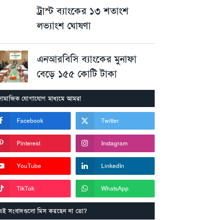
ট্রাস্ট ব্যাংকের ১৩ শতাংশ
লভ্যাংশ ঘোষণা
এনআরবিসি ব্যাংকের মুনাফা
বেড়ে ১৫৫ কোটি টাকা
সামাজিক যোগাযোগ মাধ্যমে আমরা
Facebook
Twitter
Pinterest
Instagram
YouTube
LinkedIn
TikTok
WhatsApp
এই সংবাদগুলো মিস করছেন না তো?