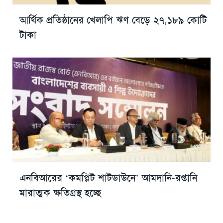
আর্থিক প্রতিষ্ঠানের খেলাপি ঋণ বেড়ে ২৭,১৮৯ কোটি
টাকা
এনবিআরের ‘কমপ্লিট শাটডাউনে’ আমদানি-রপ্তানি
মারাত্মক ক্ষতিগ্রস্থ হচ্ছে