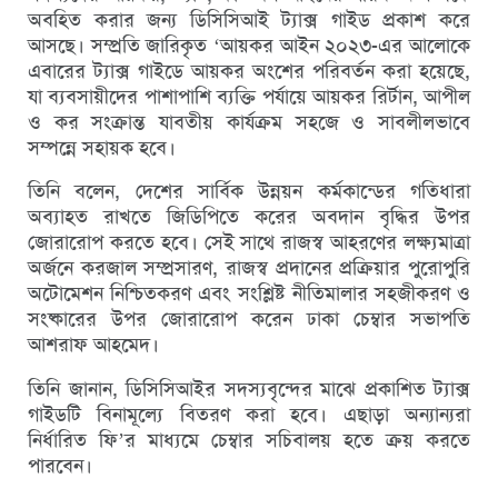
অবহিত করার জন্য ডিসিসিআই ট্যাক্স গাইড প্রকাশ করে
আসছে। সম্প্রতি জারিকৃত ‘আয়কর আইন ২০২৩-এর আলোকে
এবারের ট্যাক্স গাইডে আয়কর অংশের পরিবর্তন করা হয়েছে,
যা ব্যবসায়ীদের পাশাপাশি ব্যক্তি পর্যায়ে আয়কর রির্টান, আপীল
ও কর সংক্রান্ত যাবতীয় কার্যক্রম সহজে ও সাবলীলভাবে
সম্পন্নে সহায়ক হবে।
তিনি বলেন, দেশের সার্বিক উন্নয়ন কর্মকান্ডের গতিধারা
অব্যাহত রাখতে জিডিপিতে করের অবদান বৃদ্ধির উপর
জোরারোপ করতে হবে। সেই সাথে রাজস্ব আহরণের লক্ষ্যমাত্রা
অর্জনে করজাল সম্প্রসারণ, রাজস্ব প্রদানের প্রক্রিয়ার পুরোপুরি
অটোমেশন নিশ্চিতকরণ এবং সংশ্লিষ্ট নীতিমালার সহজীকরণ ও
সংষ্কারের উপর জোরারোপ করেন ঢাকা চেম্বার সভাপতি
আশরাফ আহমেদ।
তিনি জানান, ডিসিসিআইর সদস্যবৃন্দের মাঝে প্রকাশিত ট্যাক্স
গাইডটি বিনামূল্যে বিতরণ করা হবে। এছাড়া অন্যান্যরা
নির্ধারিত ফি’র মাধ্যমে চেম্বার সচিবালয় হতে ক্রয় করতে
পারবেন।