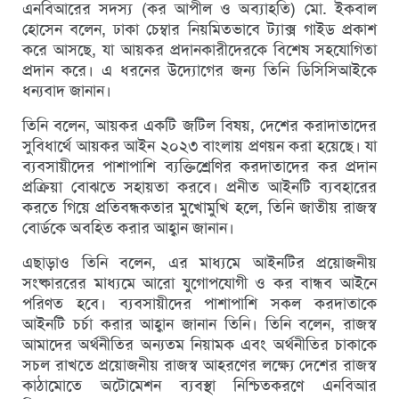
এনবিআরের সদস্য (কর আপীল ও অব্যাহতি) মো. ইকবাল
হোসেন বলেন, ঢাকা চেম্বার নিয়মিতভাবে ট্যাক্স গাইড প্রকাশ
করে আসছে, যা আয়কর প্রদানকারীদেরকে বিশেষ সহযোগিতা
প্রদান করে। এ ধরনের উদ্যোগের জন্য তিনি ডিসিসিআইকে
ধন্যবাদ জানান।
তিনি বলেন, আয়কর একটি জটিল বিষয়, দেশের করাদাতাদের
সুবিধার্থে আয়কর আইন ২০২৩ বাংলায় প্রণয়ন করা হয়েছে। যা
ব্যবসায়ীদের পাশাপাশি ব্যক্তিশ্রেণির করদাতাদের কর প্রদান
প্রক্রিয়া বোঝতে সহায়তা করবে। প্রনীত আইনটি ব্যবহারের
করতে গিয়ে প্রতিবন্ধকতার মুখোমুখি হলে, তিনি জাতীয় রাজস্ব
বোর্ডকে অবহিত করার আহ্বান জানান।
এছাড়াও তিনি বলেন, এর মাধ্যমে আইনটির প্রয়োজনীয়
সংষ্কাররের মাধ্যমে আরো যুগোপযোগী ও কর বান্ধব আইনে
পরিণত হবে। ব্যবসায়ীদের পাশাপাশি সকল করদাতাকে
আইনটি চর্চা করার আহ্বান জানান তিনি। তিনি বলেন, রাজস্ব
আমাদের অর্থনীতির অন্যতম নিয়ামক এবং অর্থনীতির চাকাকে
সচল রাখতে প্রয়োজনীয় রাজস্ব আহরণের লক্ষ্যে দেশের রাজস্ব
কাঠামোতে অটোমেশন ব্যবস্থা নিশ্চিতকরণে এনবিআর