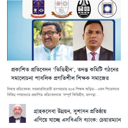
প্রকাশিত প্রতিবেদন ‘ভিত্তিহীন’, তদন্ত কমিটি গঠনের
সমালোচনা পাবলিক প্রগতিশীল শিক্ষক সমাজের
নিজস্ব প্রতিবেদক: সরকারবিরোধী তৎপরতায় ৪০৪ শিক্ষক জড়িত—এমন শিরোনামে
বিভিন্ন গণমাধ্যমে প্রকাশিত প্রতিবেদনকে ‘সম্পূর্ণ ভিত্তিহীন, মনগড়া…
গ্রাহকসেবা উন্নয়ন, সুশাসন প্রতিষ্ঠায়
এগিয়ে যাচ্ছে এসবিএসি ব্যাংক: চেয়ারম্যান