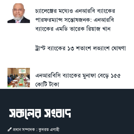
চ্যালেঞ্জের মধ্যেও এনআরবি ব্যাংকের
পারফরম্যান্স সন্তোষজনক: এনআরবি
ব্যাংকের এমডি তারেক রিয়াজ খান
ট্রাস্ট ব্যাংকের ১৩ শতাংশ লভ্যাংশ ঘোষণা
এনআরবিসি ব্যাংকের মুনাফা বেড়ে ১৫৫
কোটি টাকা
প্রধান সম্পাদক : কুদরত এলাহী