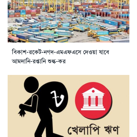
বিকাশ-রকেট-নগদ-এমএফএসে দেওয়া যাবে
আমদানি-রপ্তানি শুল্ক-কর