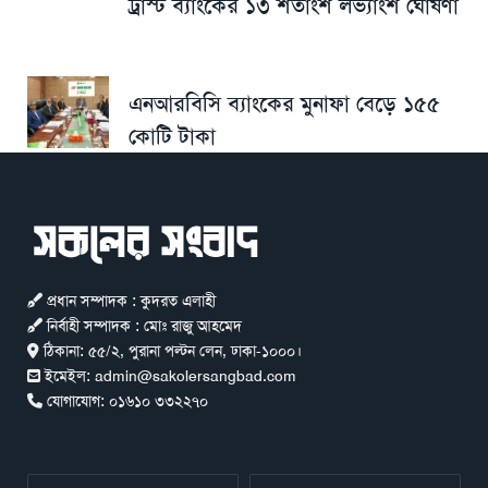
ট্রাস্ট ব্যাংকের ১৩ শতাংশ লভ্যাংশ ঘোষণা
এনআরবিসি ব্যাংকের মুনাফা বেড়ে ১৫৫
কোটি টাকা
প্রধান সম্পাদক : কুদরত এলাহী
নির্বাহী সম্পাদক : মোঃ রাজু আহমেদ
ঠিকানা:
৫৫/২, পুরানা পল্টন লেন, ঢাকা-১০০০।
ইমেইল:
admin@sakolersangbad.com
যোগাযোগ:
০১৬১০ ৩৩২২৭০