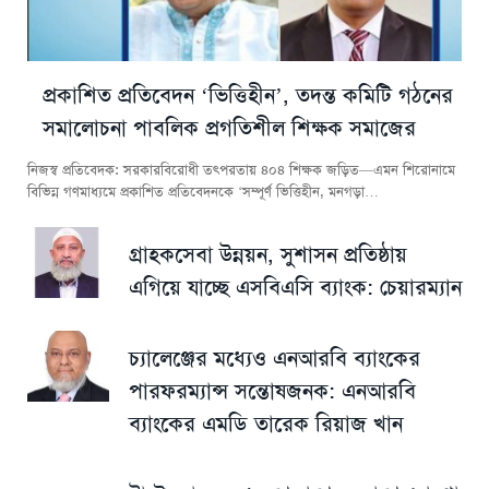
প্রকাশিত প্রতিবেদন ‘ভিত্তিহীন’, তদন্ত কমিটি গঠনের
সমালোচনা পাবলিক প্রগতিশীল শিক্ষক সমাজের
নিজস্ব প্রতিবেদক: সরকারবিরোধী তৎপরতায় ৪০৪ শিক্ষক জড়িত—এমন শিরোনামে
বিভিন্ন গণমাধ্যমে প্রকাশিত প্রতিবেদনকে ‘সম্পূর্ণ ভিত্তিহীন, মনগড়া…
গ্রাহকসেবা উন্নয়ন, সুশাসন প্রতিষ্ঠায়
এগিয়ে যাচ্ছে এসবিএসি ব্যাংক: চেয়ারম্যান
চ্যালেঞ্জের মধ্যেও এনআরবি ব্যাংকের
পারফরম্যান্স সন্তোষজনক: এনআরবি
ব্যাংকের এমডি তারেক রিয়াজ খান