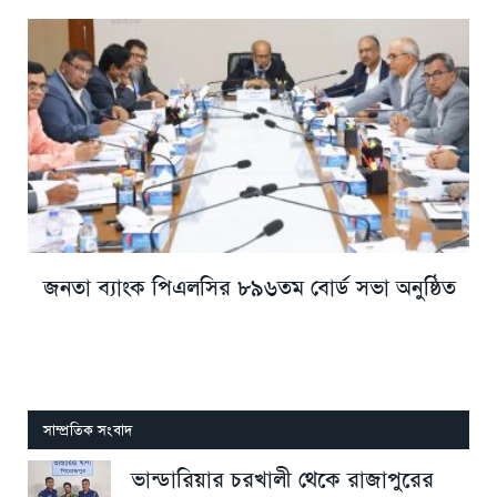
জনতা ব্যাংক পিএলসির ৮৯৬তম বোর্ড সভা অনুষ্ঠিত
সাম্প্রতিক সংবাদ
ভান্ডারিয়ার চরখালী থেকে রাজাপুরের