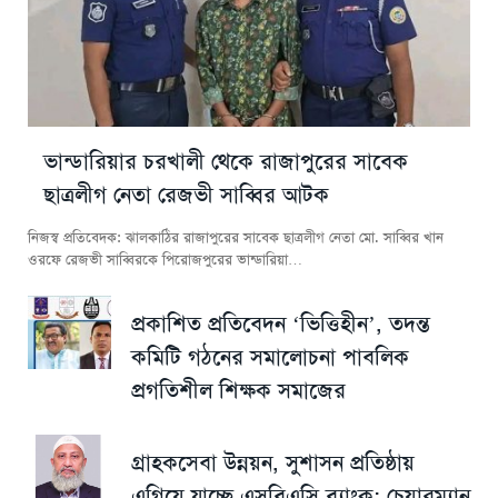
ভান্ডারিয়ার চরখালী থেকে রাজাপুরের সাবেক
ছাত্রলীগ নেতা রেজভী সাব্বির আটক
নিজস্ব প্রতিবেদক: ঝালকাঠির রাজাপুরের সাবেক ছাত্রলীগ নেতা মো. সাব্বির খান
ওরফে রেজভী সাব্বিরকে পিরোজপুরের ভান্ডারিয়া…
প্রকাশিত প্রতিবেদন ‘ভিত্তিহীন’, তদন্ত
কমিটি গঠনের সমালোচনা পাবলিক
প্রগতিশীল শিক্ষক সমাজের
গ্রাহকসেবা উন্নয়ন, সুশাসন প্রতিষ্ঠায়
এগিয়ে যাচ্ছে এসবিএসি ব্যাংক: চেয়ারম্যান