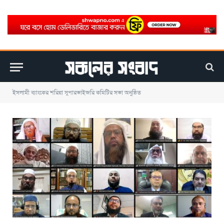
ইসলামী ব্যাংকের শরিয়া সুপারভাইজরি কমিটির সভা অনুষ্ঠিত