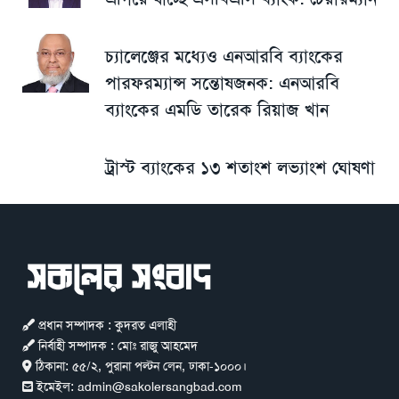
চ্যালেঞ্জের মধ্যেও এনআরবি ব্যাংকের
পারফরম্যান্স সন্তোষজনক: এনআরবি
ব্যাংকের এমডি তারেক রিয়াজ খান
ট্রাস্ট ব্যাংকের ১৩ শতাংশ লভ্যাংশ ঘোষণা
প্রধান সম্পাদক : কুদরত এলাহী
নির্বাহী সম্পাদক : মোঃ রাজু আহমেদ
ঠিকানা:
৫৫/২, পুরানা পল্টন লেন, ঢাকা-১০০০।
ইমেইল:
admin@sakolersangbad.com