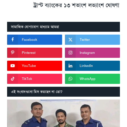
ট্রাস্ট ব্যাংকের ১৩ শতাংশ লভ্যাংশ ঘোষণা
সামাজিক যোগাযোগ মাধ্যমে আমরা
Facebook
Twitter
Pinterest
Instagram
YouTube
LinkedIn
TikTok
WhatsApp
এই সংবাদগুলো মিস করছেন না তো?