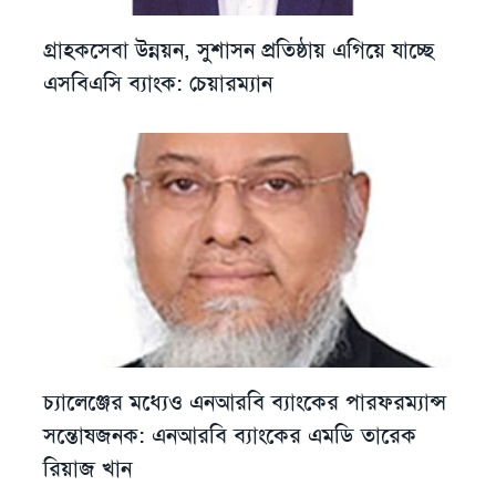
গ্রাহকসেবা উন্নয়ন, সুশাসন প্রতিষ্ঠায় এগিয়ে যাচ্ছে
এসবিএসি ব্যাংক: চেয়ারম্যান
চ্যালেঞ্জের মধ্যেও এনআরবি ব্যাংকের পারফরম্যান্স
সন্তোষজনক: এনআরবি ব্যাংকের এমডি তারেক
রিয়াজ খান