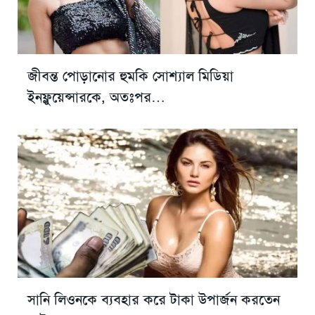
জীবন্ত পোড়ানোর হুমকি সোশ্যাল মিডিয়া
ইনফ্লুয়েন্সারকে, অতঃপর…
সানি লিওনকে ব্যবহার করে টাকা উপার্জন করতেন