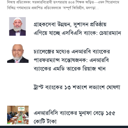
নিজস্ব প্রতিবেদক: সরকারবিরোধী তৎপরতায় ৪০৪ শিক্ষক জড়িত—এমন শিরোনামে
বিভিন্ন গণমাধ্যমে প্রকাশিত প্রতিবেদনকে ‘সম্পূর্ণ ভিত্তিহীন, মনগড়া…
গ্রাহকসেবা উন্নয়ন, সুশাসন প্রতিষ্ঠায়
এগিয়ে যাচ্ছে এসবিএসি ব্যাংক: চেয়ারম্যান
চ্যালেঞ্জের মধ্যেও এনআরবি ব্যাংকের
পারফরম্যান্স সন্তোষজনক: এনআরবি
ব্যাংকের এমডি তারেক রিয়াজ খান
ট্রাস্ট ব্যাংকের ১৩ শতাংশ লভ্যাংশ ঘোষণা
এনআরবিসি ব্যাংকের মুনাফা বেড়ে ১৫৫
কোটি টাকা