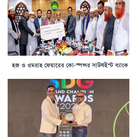
হজ ও ওমরাহ ফেয়ারের কো-স্পন্সর সাউথইস্ট ব্যাংক