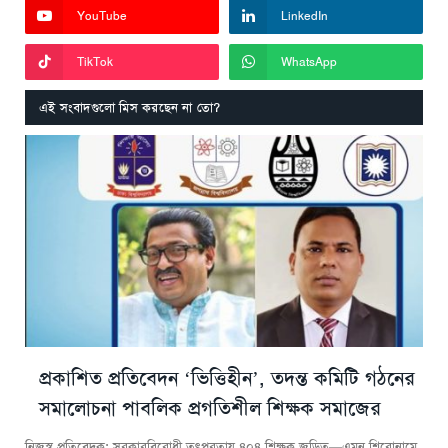
YouTube
LinkedIn
TikTok
WhatsApp
এই সংবাদগুলো মিস করছেন না তো?
প্রকাশিত প্রতিবেদন ‘ভিত্তিহীন’, তদন্ত কমিটি গঠনের
সমালোচনা পাবলিক প্রগতিশীল শিক্ষক সমাজের
নিজস্ব প্রতিবেদক: সরকারবিরোধী তৎপরতায় ৪০৪ শিক্ষক জড়িত—এমন শিরোনামে