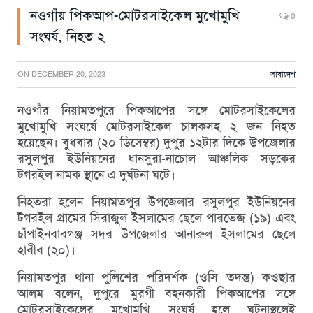
নওগাঁয় পিকআপ-মোটরসাইকেল মুখোমুখি
0
সংঘর্ষ, নিহত ২
ON
DECEMBER 20, 2023
সারাদেশ
নওগাঁর নিয়ামতপুরে পিকআপের সঙ্গে মোটরসাইকেলের
মুখোমুখি সংঘর্ষে মোটরসাইকেল চালকসহ ২ জন নিহত
হয়েছেন। বুধবার (২০ ডিসেম্বর) দুপুর ১২টার দিকে উপজেলার
রসুলপুর ইউনিয়নের ধানসুরা-নাচোল আঞ্চলিক সড়কের
টগরইল নামক স্থানে এ দুর্ঘটনা ঘটে।
নিহতরা হলেন নিয়ামতপুর উপজেলার রসুলপুর ইউনিয়নের
টগরইল গ্রামের সিরাজুল ইসলামের ছেলে পারভেজ (১৯) এবং
চাঁপাইনবাবগঞ্জ সদর উপজেলার আনারুল ইসলামের ছেলে
হাবীব (২০)।
নিয়ামতপুর থানা পুলিশের পরিদর্শক (ওসি তদন্ত) কওছার
আলম বলেন, দুপুরে মুরগী বহনকারী পিকআপের সঙ্গে
মোটরসাইকেলের মুখোমুখি সংঘর্ষ হলে ঘটনাস্থলেই