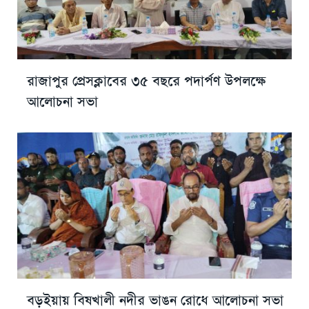
রাজাপুর প্রেসক্লাবের ৩৫ বছরে পদার্পণ উপলক্ষে
আলোচনা সভা
বড়ইয়ায় বিষখালী নদীর ভাঙন রোধে আলোচনা সভা