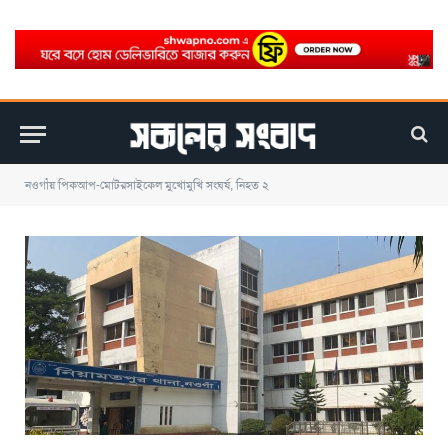
নওগাঁয় পিকআপ-মোটরসাইকেল মুখোমুখি সংঘর্ষ, নিহত ২