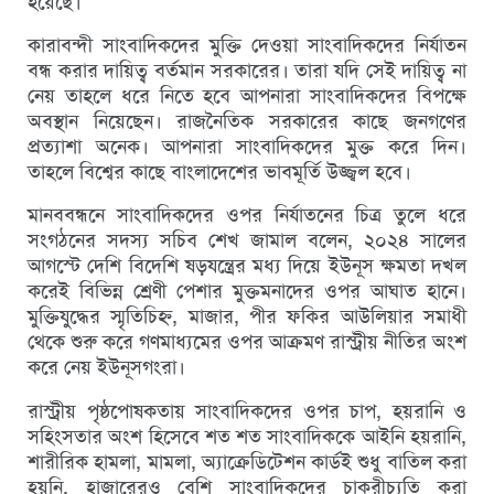
হয়েছে।
কারাবন্দী সাংবাদিকদের মুক্তি দেওয়া সাংবাদিকদের নির্যাতন
বন্ধ করার দায়িত্ব বর্তমান সরকারের। তারা যদি সেই দায়িত্ব না
নেয় তাহলে ধরে নিতে হবে আপনারা সাংবাদিকদের বিপক্ষে
অবস্থান নিয়েছেন। রাজনৈতিক সরকারের কাছে জনগণের
প্রত্যাশা অনেক। আপনারা সাংবাদিকদের মুক্ত করে দিন।
তাহলে বিশ্বের কাছে বাংলাদেশের ভাবমূর্তি উজ্জ্বল হবে।
মানববন্ধনে সাংবাদিকদের ওপর নির্যাতনের চিত্র তুলে ধরে
সংগঠনের সদস্য সচিব শেখ জামাল বলেন, ২০২৪ সালের
আগস্টে দেশি বিদেশি ষড়যন্ত্রের মধ্য দিয়ে ইউনূস ক্ষমতা দখল
করেই বিভিন্ন শ্রেণী পেশার মুক্তমনাদের ওপর আঘাত হানে।
মুক্তিযুদ্ধের স্মৃতিচিহ্ন, মাজার, পীর ফকির আউলিয়ার সমাধী
থেকে শুরু করে গণমাধ্যমের ওপর আক্রমণ রাস্ট্রীয় নীতির অংশ
করে নেয় ইউনূসগংরা।
রাস্ট্রীয় পৃষ্ঠপোষকতায় সাংবাদিকদের ওপর চাপ, হয়রানি ও
সহিংসতার অংশ হিসেবে শত শত সাংবাদিককে আইনি হয়রানি,
শারীরিক হামলা, মামলা, অ্যাক্রেডিটেশন কার্ডই শুধু বাতিল করা
হয়নি, হাজারেরও বেশি সাংবাদিকদের চাকরীচ্যুতি করা