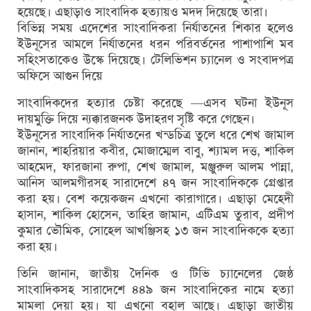
হয়েছে। এছাড়াও সাংবাদিক হত্যায়ও মদদ দিয়েছে তারা।
বিভিন্ন সময় এদেশের সাংবাদিকরা নির্যাতনের শিকার হলেও
ইউনূসের আমলে নির্যাতনের ধরন পরিবর্তনের পাশাপাশি মব
সহিংসতাকেও উস্কে দিয়েছে। টেলিভিশন চ্যানেল ও সংবাদপত্র
অফিসে আগুন দিয়ে
সাংবাদিকদের হত্যার চেষ্টা করেছে —এসব ঘটনা ইউনূস
দায়মুক্তি দিয়ে ন্যক্কারজনক উদাহরণ সৃষ্টি করে গেছেন।
ইউনূসের সাংবাদিক নির্যাতনের খন্ডচিত্র তুলে ধরে শেখ জামাল
জানান, শাহরিয়ার কবীর, মোজাম্মেল বাবু, শ্যামল দত্ত, শাকিল
আহমেদ, ফারজানা রুপা, শেখ জামাল, মঞ্জুরুল আলম পান্না,
আনিস আলমগীরসহ সারাদেশে ৪৭ জন সাংবাদিককে গ্রেপ্তার
করা হয়। বেশ কয়েকজন এখনো কারাগারে। এছাড়া মেহেদী
হাসান, শাকিল হোসেন, তাহির জামান, এটিএম তুরাব, প্রদীপ
কুমার ভৌমিক, সোহেল আখঞ্জিসহ ১৩ জন সাংবাদিককে হত্যা
করা হয়।
তিনি জানান, জাতীয় দৈনিক ও টিভি চ্যানেলের জেষ্ঠ
সাংবাদিকসহ সারাদেশে ৪৪৯ জন সাংবাদিকের নামে হত্যা
মামলা দেয়া হয়। যা এখনো বহাল আছে। এছাড়া জাতীয়