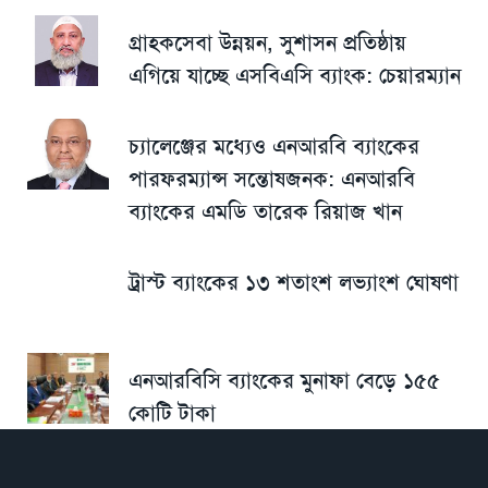
গ্রাহকসেবা উন্নয়ন, সুশাসন প্রতিষ্ঠায়
এগিয়ে যাচ্ছে এসবিএসি ব্যাংক: চেয়ারম্যান
চ্যালেঞ্জের মধ্যেও এনআরবি ব্যাংকের
পারফরম্যান্স সন্তোষজনক: এনআরবি
ব্যাংকের এমডি তারেক রিয়াজ খান
ট্রাস্ট ব্যাংকের ১৩ শতাংশ লভ্যাংশ ঘোষণা
এনআরবিসি ব্যাংকের মুনাফা বেড়ে ১৫৫
কোটি টাকা