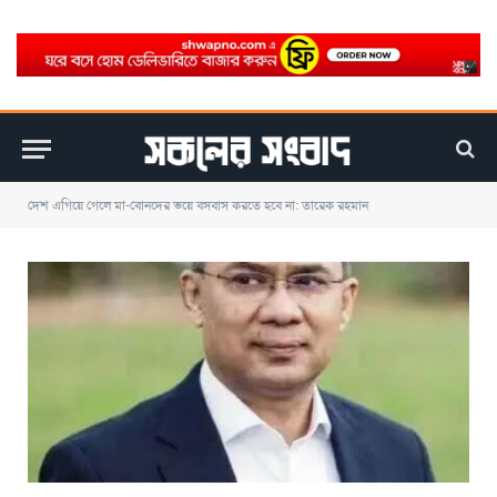
দেশ এগিয়ে গেলে মা-বোনদের ভয়ে বসবাস করতে হবে না: তারেক রহমান