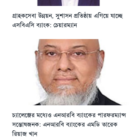
গ্রাহকসেবা উন্নয়ন, সুশাসন প্রতিষ্ঠায় এগিয়ে যাচ্ছে
এসবিএসি ব্যাংক: চেয়ারম্যান
চ্যালেঞ্জের মধ্যেও এনআরবি ব্যাংকের পারফরম্যান্স
সন্তোষজনক: এনআরবি ব্যাংকের এমডি তারেক
রিয়াজ খান