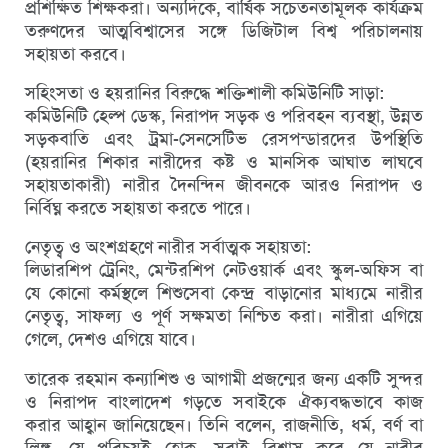
প্রশিক্ষিত শিক্ষকরা। অন্যদিকে, বার্ষিক সচেতনতামূলক কার্যক্রম
তরুণদের আত্মবিশ্বাসের সঙ্গে ডিজিটাল বিশ্ব পরিচালনায়
সহায়তা করবে।
সহিংসতা ও হয়রানির বিরুদ্ধে শক্তিশালী কমিউনিটি সাড়া:
কমিউনিটি হেল্প ডেস্ক, নিরাপদ সড়ক ও পরিবহন ব্যবস্থা, উন্নত
সড়কবাতি এবং ট্রমা-সেনসেটিভ রেসপন্ডারদের উপস্থিতি
(হয়রানির শিকার নারীদের কষ্ট ও মানসিক আঘাত লাঘবে
সহায়তাকারী) নারীর দৈনন্দিন জীবনকে আরও নিরাপদ ও
নির্বিঘ্ন করতে সহায়তা করতে পারে।
নেতৃত্ব ও অংশগ্রহণে নারীর সর্বাত্মক সহায়তা:
লিডারশিপ ট্রেনিং, মেন্টরশিপ নেটওয়ার্ক এবং স্কুল-অফিস বা
যে কোনো কর্মস্থলে শিশুসেবা কেন্দ্র বাড়ানোর মাধ্যমে নারীর
নেতৃত্ব, সাফল্য ও পূর্ণ সক্ষমতা নিশ্চিত করা। নারীরা এগিয়ে
গেলে, দেশও এগিয়ে যাবে।
তারেক রহমান কন্যাশিশু ও আগামী প্রজন্মের জন্য একটি সুন্দর
ও নিরাপদ বাংলাদেশ গড়তে সবাইকে ঐক্যবদ্ধভাবে কাজ
করার আহ্বান জানিয়েছেন। তিনি বলেন, রাজনীতি, ধর্ম, বর্ণ বা
লিঙ্গ—যে পরিচয়ই হোক, সবাই বিশ্বাস করে যে নারীর