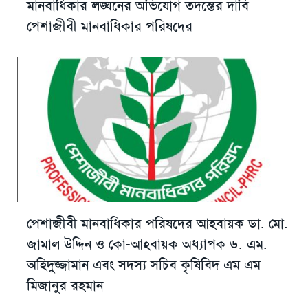
মানবাধিকার লঙ্ঘনের অভিযোগ তদন্তের দাবি
পেশাজীবী মানবাধিকার পরিষদের
পেশাজীবী মানবাধিকার পরিষদের আহবায়ক ডা. মো.
জামাল উদ্দিন ও কো-আহবায়ক অধ্যাপক ড. এম.
অহিদুজ্জামান এবং সদস্য সচিব কৃষিবিদ এম এম
মিজানুর রহমান