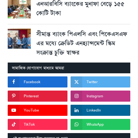
এনআরবিসি ব্যাংকের মুনাফা বেড়ে ১৫৫
কোটি টাকা
সীমান্ত ব্যাংক পিএলসি এবং পিকেএসএফ
এর মধ্যে ক্রেডিট এনহ্যান্সমেন্ট স্কিম
সংক্রান্ত চুক্তি স্বাক্ষর
সামাজিক যোগাযোগ মাধ্যমে আমরা
Facebook
Twitter
Pinterest
Instagram
YouTube
LinkedIn
TikTok
WhatsApp