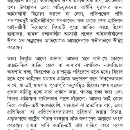
আলোচনা চলছে। আদালতের ওপর অস্বাভাবিক চাপ, একতরফা
তথ্য উপস্থাপন এবং অভিযুক্তদের আইনি সুরক্ষার জন্য
আইনজীবী নিয়োগ করতে না দেয়া, প্রতিপক্ষের প্রতি
পক্ষপাতদুষ্ট আইনজীবিকে সরকারের পক্ষ থেকে শেখ হাসিনার
আইনজীবী নিয়োগের বিষয়টি পুরো জাতির কাছে ছিলো
হাস্যকর, মামলা চলাকালীন আসামী পক্ষের আইনজীবীদের
উপর মব সন্ত্রাসের অভিযোগও আমাদেরকে গভীরভাবে উদ্বিগ্ন
করেছে।
তারা বিবৃতি আরো জানান, আমরা মনে করি-যে কোনো
রাজনৈতিক ব্যক্তি হোক বা সাধারণ নাগরিক- ন্যায়বিচার
অবশ্যই স্বচ্ছ, নিরপেক্ষ ও চাপমুক্ত পরিবেশে হতে হবে। বিচার
হতে হবে আইনের যথাযথ প্রক্রিয়া অনুসরণ করে নিরপেক্ষতার
সাথে, যা এই মামলায় পুরোপুরি অনুপস্থিত ছিলো। গণমাধ্যমের
প্রধান দায়িত্ব হলো সত্য প্রকাশ করা, গণতন্ত্র রক্ষা করা এবং
বিচার প্রক্রিয়ার স্বাধীনতার পাশে দাঁড়ানো। আমরা তাই জোর
দিয়ে বলছি- এই ফরমায়েশি, সাজানো বা প্রভাবিত রায়, এবং
প্রতিহিংসা বা প্রতিশোধপরায়ণতা চরিতার্থ করার বিচার,
প্রকৃতপক্ষে রাষ্ট্রের বিচার ব্যবস্থার প্রতি জনগণের আস্থাকে ধ্বংস
করেছে। আমরা দাবি করছি-এই রায় বাতিল করে সকল