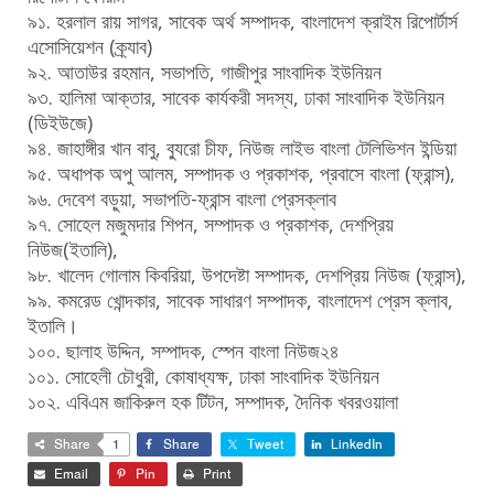
৯১. হরলাল রায় সাগর, সাবেক অর্থ সম্পাদক, বাংলাদেশ ক্রাইম রিপোর্টার্স
এসোসিয়েশন (ক্র্যাব)
৯২. আতাউর রহমান, সভাপতি, গাজীপুর সাংবাদিক ইউনিয়ন
৯৩. হালিমা আক্তার, সাবেক কার্যকরী সদস্য, ঢাকা সাংবাদিক ইউনিয়ন
(ডিইউজে)
৯৪. জাহাঙ্গীর খান বাবু, ব্যুরো চীফ, নিউজ লাইভ বাংলা টেলিভিশন ইন্ডিয়া
৯৫. অধাপক অপু আলম, সম্পাদক ও প্রকাশক, প্রবাসে বাংলা (ফ্রান্স),
৯৬. দেবেশ বড়ুয়া, সভাপতি-ফ্রান্স বাংলা প্রেসক্লাব
৯৭. সোহেল মজুমদার শিপন, সম্পাদক ও প্রকাশক, দেশপ্রিয়
নিউজ(ইতালি),
৯৮. খালেদ গোলাম কিবরিয়া, উপদেষ্টা সম্পাদক, দেশপ্রিয় নিউজ (ফ্রান্স),
৯৯. কমরেড খোন্দকার, সাবেক সাধারণ সম্পাদক, বাংলাদেশ প্রেস ক্লাব,
ইতালি।
১০০. ছালাহ উদ্দিন, সম্পাদক, স্পেন বাংলা নিউজ২৪
১০১. সোহেলী চৌধুরী, কোষাধ্যক্ষ, ঢাকা সাংবাদিক ইউনিয়ন
১০২. এবিএম জাকিরুল হক টিটন, সম্পাদক, দৈনিক খবরওয়ালা
Share
1
Share
Tweet
LinkedIn
Email
Pin
Print