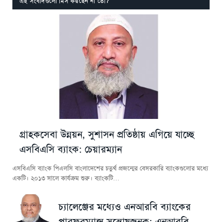
এই সংবাদগুলো মিস করছেন না তো?
গ্রাহকসেবা উন্নয়ন, সুশাসন প্রতিষ্ঠায় এগিয়ে যাচ্ছে
এসবিএসি ব্যাংক: চেয়ারম্যান
এসবিএসি ব্যাংক পিএলসি বাংলাদেশের চতুর্থ প্রজন্মের বেসরকারি ব্যাংকগুলোর মধ্যে
একটি। ২০১৩ সালে কার্যক্রম শুরু। ব্যাংকটি…
চ্যালেঞ্জের মধ্যেও এনআরবি ব্যাংকের
পারফরম্যান্স সন্তোষজনক: এনআরবি