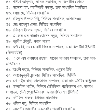
৪১. শামীমা আক্তার, সাবেক সভাপতি, ল’ রিপোর্টার্স ফোরাম
৪২. সাজেদা হক, কার্যনির্বাহী সদস্য, ঢাকা সাংবাদিক ইউনিয়ন
৪৩. সঞ্জয় দে, সিনিয়র সাংবাদিক
৪৪. রফিকুল ইসলাম পিন্টু, সিনিয়র সাংবাদিক, এশিয়ানএজ
৪৫. মোঃ রাগেবুল রেজা, সিনিয়র সাংবাদিক
৪৬. রফিকুল ইসলাম সুজন, সিনিয়র সাংবাদিক
৪৭. এ জেড এম সাজ্জাদ হোসেন সবুজ, সিনিয়র সাংবাদিক
৪৮. প্রদীপ চৌধুরী, সকাল সন্ধ্যা
৪৯. ঝর্ণা মনি, সাবেক নারী বিষয়ক সম্পাদক, ঢাকা রিপোর্টার্স ইউনিটি
(ডিআরইউ)
৫০. এ কে এম ওবায়দুর রহমান, সাবেক সাধারণ সম্পাদক, ঢাকা সাব-
এডিটরস বা
৫১. ফাল্গুনী দত্ত, সিনিয়র সাংবাদিক, একুশে টিভি
৫২. ওয়ারেছুন্নবী খন্দকার, সিনিয়র সাংবাদিক, জিটিভি
৫৩. মো শহীদ রানা, সাংগঠনিক সম্পাদক, ঢাকা সাব-এডিটর কাউন্সিল
৫৪. ইসরাফিল শাহীন, সিনিয়র টেলিভিশন প্রডিউসার এবং সাধারণ
সম্পাদক, টেলি প্রোডিউসারস অ্যাসোসিয়েশন (টিপিএ)
৫৫. তৌফিক মারুফ, সিনিয়র সাংবাদিক
৫৬. শফিক বাবু, সিনিয়র সাংবাদিক
৫৭. দস্তগীর জাহাঙ্গীর, যুক্তরাষ্ট্র প্রবাসী সাংবাদিক