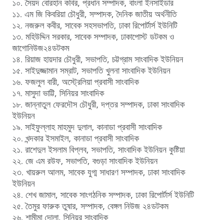
১০. সৈয়দ বোরহান কবির, প্রধান সম্পাদক, বাংলা ইনসাইডার
১১. এম জি কিবরিয়া চৌধুরী, সম্পাদক, দৈনিক জাতীয় অর্থনীতি
১২. নজরুল কবীর, সাবেক সহসভাপতি, ঢাকা রিপোর্টার্স ইউনিটি
১৩. মহিউদ্দিন সরকার, সাবেক সম্পাদক, ঢাকাপোস্ট ডটকম ও
জাগোনিউজ২৪ডটকম
১৪. রিয়াজ হায়দার চৌধুরী, সভাপতি, চট্টগ্রাম সাংবাদিক ইউনিয়ন
১৫. সাইদুজ্জামান সম্রাট, সভাপতি খুলনা সাংবাদিক ইউনিয়ন
১৬. ফজলুল বারী, অস্ট্রেলিয়া প্রবাসী সাংবাদিক
১৭. মাসুদা ভাট্টি, সিনিয়র সাংবাদিক
১৮. জান্নাতুল ফেরদৌস চৌধুরী, দপ্তর সম্পাদক, ঢাকা সাংবাদিক
ইউনিয়ন
১৯. সাইফুল্লাহ মাহমুদ দুলাল, কানাডা প্রবাসী সাংবাদিক
২০. খন্দকার ইসমাইল, কানাডা প্রবাসী সাংবাদিক
২১. রাশেদুল ইসলাম বিপ্লব, সভাপতি, সাংবাদিক ইউনিয়ন কুষ্টিয়া
২২. জে এম রউফ, সভাপতি, বগুড়া সাংবাদিক ইউনিয়ন
২৩. খায়রুল আলম, সাবেক যুগ্ম সাধারণ সম্পাদক, ঢাকা সাংবাদিক
ইউনিয়ন
২৪. শেখ জামাল, সাবেক সাংগঠনিক সম্পাদক, ঢাকা রিপোর্টার্স ইউনিটি
২৫. তৈমুর ফারুক তুষার, সম্পাদক, বেঙ্গল নিউজ ২৪ডটকম
২৬. শামীমা দোলা, সিনিয়র সাংবাদিক