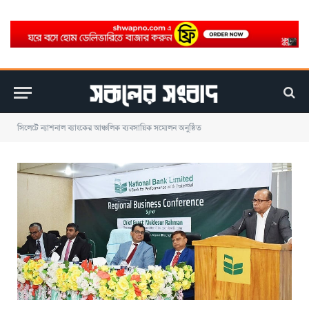
সিলেটে ন্যাশনাল ব্যাংকের আঞ্চলিক ব্যবসায়িক সম্মেলন অনুষ্ঠিত