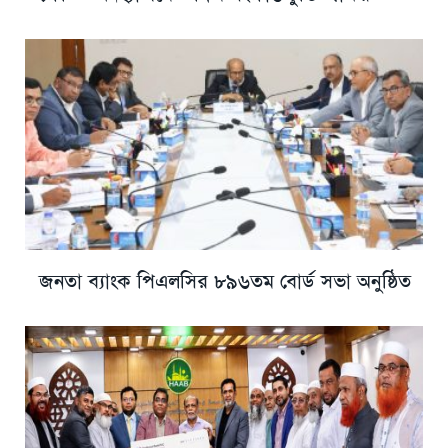
জনতা ব্যাংক পিএলসির ৮৯৬তম বোর্ড সভা অনুষ্ঠিত