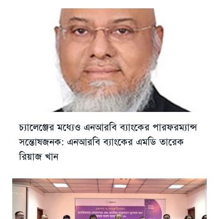
চ্যালেঞ্জের মধ্যেও এনআরবি ব্যাংকের পারফরম্যান্স
সন্তোষজনক: এনআরবি ব্যাংকের এমডি তারেক
রিয়াজ খান