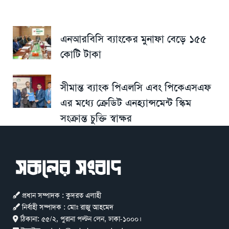
এনআরবিসি ব্যাংকের মুনাফা বেড়ে ১৫৫
কোটি টাকা
সীমান্ত ব্যাংক পিএলসি এবং পিকেএসএফ
এর মধ্যে ক্রেডিট এনহ্যান্সমেন্ট স্কিম
সংক্রান্ত চুক্তি স্বাক্ষর
প্রধান সম্পাদক : কুদরত এলাহী
নির্বাহী সম্পাদক : মোঃ রাজু আহমেদ
ঠিকানা:
৫৫/২, পুরানা পল্টন লেন, ঢাকা-১০০০।