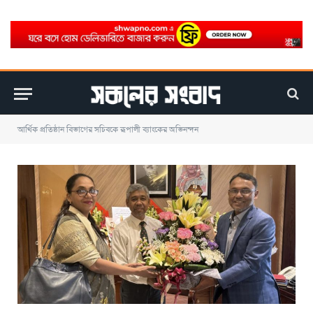
আর্থিক প্রতিষ্ঠান বিভাগের সচিবকে রূপালী ব্যাংকের অভিনন্দন