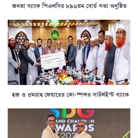
জনতা ব্যাংক পিএলসির ৮৯৬তম বোর্ড সভা অনুষ্ঠিত
হজ ও ওমরাহ ফেয়ারের কো-স্পন্সর সাউথইস্ট ব্যাংক