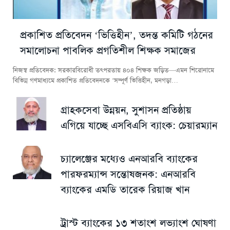
প্রকাশিত প্রতিবেদন ‘ভিত্তিহীন’, তদন্ত কমিটি গঠনের
সমালোচনা পাবলিক প্রগতিশীল শিক্ষক সমাজের
নিজস্ব প্রতিবেদক: সরকারবিরোধী তৎপরতায় ৪০৪ শিক্ষক জড়িত—এমন শিরোনামে
বিভিন্ন গণমাধ্যমে প্রকাশিত প্রতিবেদনকে ‘সম্পূর্ণ ভিত্তিহীন, মনগড়া…
গ্রাহকসেবা উন্নয়ন, সুশাসন প্রতিষ্ঠায়
এগিয়ে যাচ্ছে এসবিএসি ব্যাংক: চেয়ারম্যান
চ্যালেঞ্জের মধ্যেও এনআরবি ব্যাংকের
পারফরম্যান্স সন্তোষজনক: এনআরবি
ব্যাংকের এমডি তারেক রিয়াজ খান
ট্রাস্ট ব্যাংকের ১৩ শতাংশ লভ্যাংশ ঘোষণা