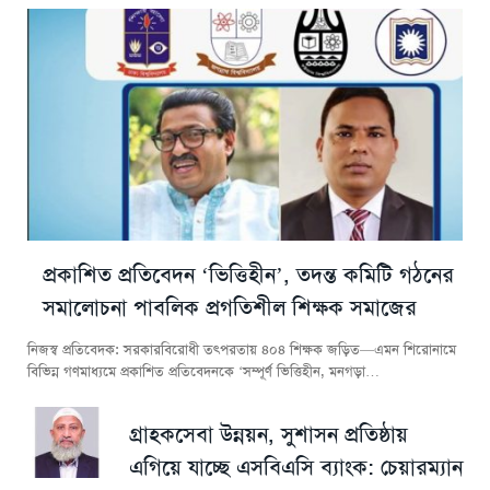
প্রকাশিত প্রতিবেদন ‘ভিত্তিহীন’, তদন্ত কমিটি গঠনের
সমালোচনা পাবলিক প্রগতিশীল শিক্ষক সমাজের
নিজস্ব প্রতিবেদক: সরকারবিরোধী তৎপরতায় ৪০৪ শিক্ষক জড়িত—এমন শিরোনামে
বিভিন্ন গণমাধ্যমে প্রকাশিত প্রতিবেদনকে ‘সম্পূর্ণ ভিত্তিহীন, মনগড়া…
গ্রাহকসেবা উন্নয়ন, সুশাসন প্রতিষ্ঠায়
এগিয়ে যাচ্ছে এসবিএসি ব্যাংক: চেয়ারম্যান