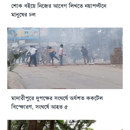
শোক বইয়ে নিজের আবেগ লিখতে নয়াপল্টনে
মানুষের ঢল
মাদারীপুরে দুপক্ষের সংঘর্ষে অর্ধশত ককটেল
বিস্ফোরণ, সংঘর্ষে আহত ৫