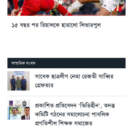
১৫ বছর পর রিয়ালকে হারালো লিভারপুল
সাম্প্রতিক সংবাদ
সাবেক ছাত্রলীগ নেতা রেজভী সাব্বির
গ্রেফতার
প্রকাশিত প্রতিবেদন ‘ভিত্তিহীন’, তদন্ত
কমিটি গঠনের সমালোচনা পাবলিক
প্রগতিশীল শিক্ষক সমাজের