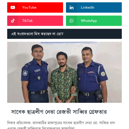
YouTube
LinkedIn
TikTok
WhatsApp
এই সংবাদগুলো মিস করছেন না তো?
সাবেক ছাত্রলীগ নেতা রেজভী সাব্বির গ্রেফতার
নিজস্ব প্রতিবেদক: ঝালকাঠির রাজাপুরের সাবেক ছাত্রলীগ নেতা মো. সাব্বির খান
ওরফে রেজভী সাব্বিরকে পিরোজপুরের ভান্ডারিয়া…