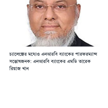
চ্যালেঞ্জের মধ্যেও এনআরবি ব্যাংকের পারফরম্যান্স
সন্তোষজনক: এনআরবি ব্যাংকের এমডি তারেক
রিয়াজ খান