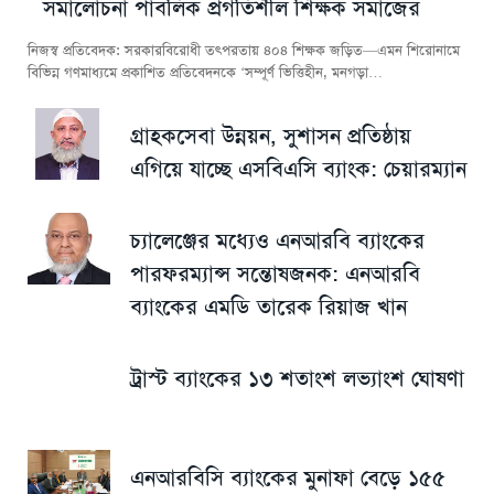
সমালোচনা পাবলিক প্রগতিশীল শিক্ষক সমাজের
নিজস্ব প্রতিবেদক: সরকারবিরোধী তৎপরতায় ৪০৪ শিক্ষক জড়িত—এমন শিরোনামে
বিভিন্ন গণমাধ্যমে প্রকাশিত প্রতিবেদনকে ‘সম্পূর্ণ ভিত্তিহীন, মনগড়া…
গ্রাহকসেবা উন্নয়ন, সুশাসন প্রতিষ্ঠায়
এগিয়ে যাচ্ছে এসবিএসি ব্যাংক: চেয়ারম্যান
চ্যালেঞ্জের মধ্যেও এনআরবি ব্যাংকের
পারফরম্যান্স সন্তোষজনক: এনআরবি
ব্যাংকের এমডি তারেক রিয়াজ খান
ট্রাস্ট ব্যাংকের ১৩ শতাংশ লভ্যাংশ ঘোষণা
এনআরবিসি ব্যাংকের মুনাফা বেড়ে ১৫৫