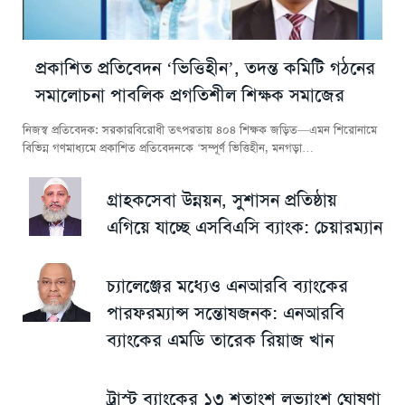
প্রকাশিত প্রতিবেদন ‘ভিত্তিহীন’, তদন্ত কমিটি গঠনের
সমালোচনা পাবলিক প্রগতিশীল শিক্ষক সমাজের
নিজস্ব প্রতিবেদক: সরকারবিরোধী তৎপরতায় ৪০৪ শিক্ষক জড়িত—এমন শিরোনামে
বিভিন্ন গণমাধ্যমে প্রকাশিত প্রতিবেদনকে ‘সম্পূর্ণ ভিত্তিহীন, মনগড়া…
গ্রাহকসেবা উন্নয়ন, সুশাসন প্রতিষ্ঠায়
এগিয়ে যাচ্ছে এসবিএসি ব্যাংক: চেয়ারম্যান
চ্যালেঞ্জের মধ্যেও এনআরবি ব্যাংকের
পারফরম্যান্স সন্তোষজনক: এনআরবি
ব্যাংকের এমডি তারেক রিয়াজ খান
ট্রাস্ট ব্যাংকের ১৩ শতাংশ লভ্যাংশ ঘোষণা