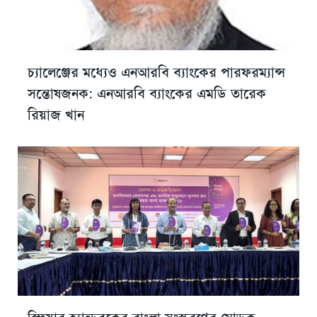
চ্যালেঞ্জের মধ্যেও এনআরবি ব্যাংকের পারফরম্যান্স
সন্তোষজনক: এনআরবি ব্যাংকের এমডি তারেক
রিয়াজ খান