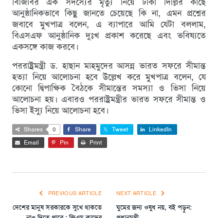
বি‌জি‌বির এক সদস্যের মৃত্যু নি‌য়ে ঢাকা দি‌ল্লির কা‌ছে
আনুষ্ঠানিকভাবে কিছু জান‌তে চেয়েছে কি না, এমন প্রশ্নের
জবা‌বে মুখপাত্র ব‌লেন, এ ব্যাপারে আমি যেটা বললাম,
বিএসএফ আনুষ্ঠানিক দুঃখ প্রকাশ করেছে এবং ভবিষ্যতে
একসঙ্গে কাজ করবে।
পররাষ্ট্রমন্ত্রী ড. হাছান মাহমু‌দের আসন্ন ভারত সফরে সীমান্ত
হত্যা নি‌য়ে আলোচনা হ‌বে উল্লেখ করে মুখপাত্র ব‌লেন, যে
কোনো দ্বিপাক্ষিক বৈঠকে সীমান্তের সমস্যা ও ভিসা নিয়ে
আলোচনা হয়। এবারও পররাষ্ট্রমন্ত্রীর ভারত সফরে সীমান্ত ও
ভিসা ইস্যু নিয়ে আলোচনা হবে।
Shares
0
Share
Tweet
LinkedIn
Email
Pin
Print
PREVIOUS ARTICLE
NEXT ARTICLE
দেশের মানুষ সরকারকে সুখে থাকতে
ঘুমের জন্য ওষুধ নয়, বই পড়ুন:
নাও দিতে পারে : জিএম কাদের
প্রধানমন্ত্রী