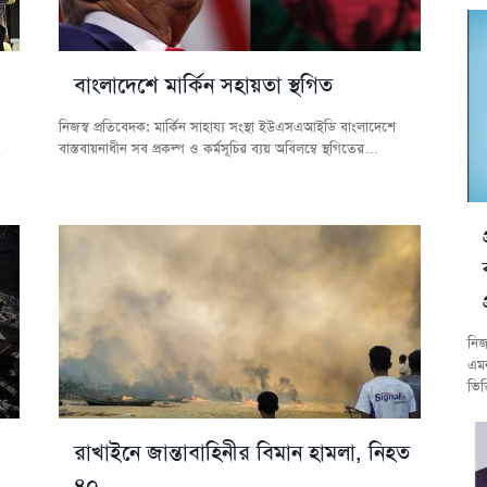
বাংলাদেশে মার্কিন সহায়তা স্থগিত
নিজস্ব প্রতিবেদক: মার্কিন সাহায্য সংস্থা ইউএসএআইডি বাংলাদেশে
বাস্তবায়নাধীন সব প্রকল্প ও কর্মসূচির ব্যয় অবিলম্বে স্থগিতের…
নিজ
এমন
ভিত
রাখাইনে জান্তাবাহিনীর বিমান হামলা, নিহত
৪০