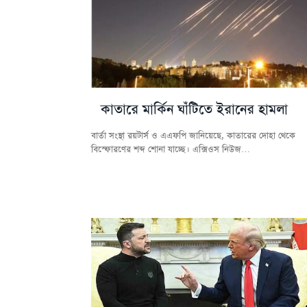
কাতারে মার্কিন ঘাঁটিতে ইরানের হামলা
বার্তা সংস্থা রয়টার্স ও এএফপি জানিয়েছে, কাতারের দোহা থেকে
বিস্ফোরণের শব্দ শোনা যাচ্ছে। এক্সিওস নিউজ…