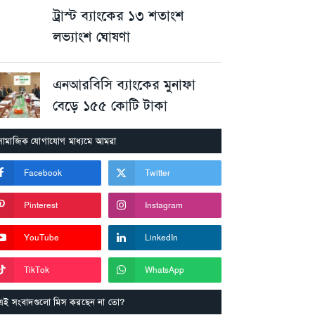
ট্রাস্ট ব্যাংকের ১৩ শতাংশ
লভ্যাংশ ঘোষণা
এনআরবিসি ব্যাংকের মুনাফা
বেড়ে ১৫৫ কোটি টাকা
সামাজিক যোগাযোগ মাধ্যমে আমরা
Facebook
Twitter
Pinterest
Instagram
YouTube
LinkedIn
TikTok
WhatsApp
এই সংবাদগুলো মিস করছেন না তো?