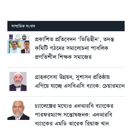
সাম্প্রতিক সংবাদ
প্রকাশিত প্রতিবেদন ‘ভিত্তিহীন’, তদন্ত
কমিটি গঠনের সমালোচনা পাবলিক
প্রগতিশীল শিক্ষক সমাজের
গ্রাহকসেবা উন্নয়ন, সুশাসন প্রতিষ্ঠায়
এগিয়ে যাচ্ছে এসবিএসি ব্যাংক: চেয়ারম্যান
চ্যালেঞ্জের মধ্যেও এনআরবি ব্যাংকের
পারফরম্যান্স সন্তোষজনক: এনআরবি
ব্যাংকের এমডি তারেক রিয়াজ খান