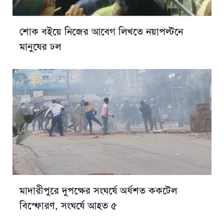
শোক বইয়ে নিজের আবেগ লিখতে নয়াপল্টনে
মানুষের ঢল
মাদারীপুরে দুপক্ষের সংঘর্ষে অর্ধশত ককটেল
বিস্ফোরণ, সংঘর্ষে আহত ৫